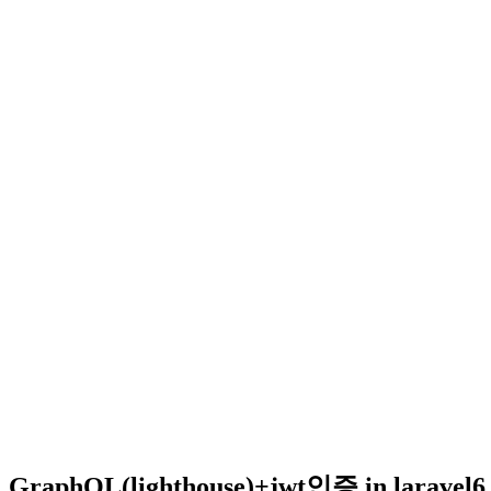
GraphQL(lighthouse)+jwt인증 in laravel6