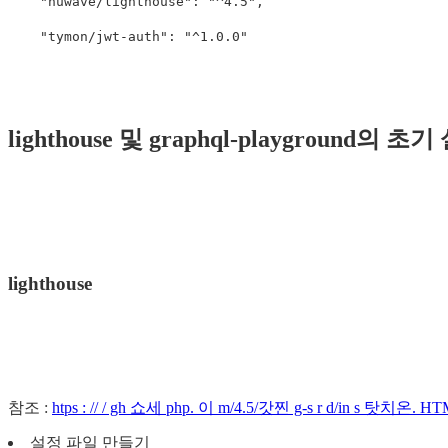
"nuwave/lighthouse"
:
"^4.5"
,
"tymon/jwt-auth"
:
"^1.0.0"
lighthouse 및 graphql-playground의 초
lighthouse
참조 :
htps : // / gh 쇼세 php. 이 m/4.5/갓찐 g-s r d/in s 탓치온. H
설정 파일 만들기