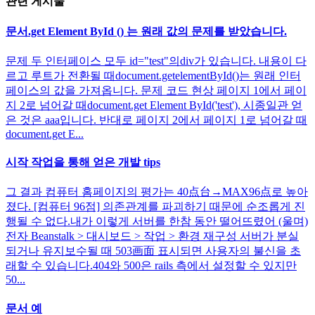
관련 게시물
문서.get Element ById () 는 원래 값의 문제를 받았습니다.
문제 두 인터페이스 모두 id="test"의div가 있습니다. 내용이 다
르고 루트가 전환될 때document.getelementById()는 원래 인터
페이스의 값을 가져옵니다. 문제 코드 현상 페이지 1에서 페이
지 2로 넘어갈 때document.get Element ById('test'), 시종일관 얻
은 것은 aaa입니다. 반대로 페이지 2에서 페이지 1로 넘어갈 때
document.get E...
시작 작업을 통해 얻은 개발 tips
그 결과 컴퓨터 홈페이지의 평가는 40点台→MAX96点로 높아
졌다. [컴퓨터 96점] 의존관계를 파괴하기 때문에 순조롭게 진
행될 수 없다.내가 이렇게 서버를 한참 동안 떨어뜨렸어 (울며)
전자 Beanstalk > 대시보드 > 작업 > 환경 재구성 서버가 분실
되거나 유지보수될 때 503画面 표시되면 사용자의 불신을 초
래할 수 있습니다.404와 500은 rails 측에서 설정할 수 있지만
50...
문서 예