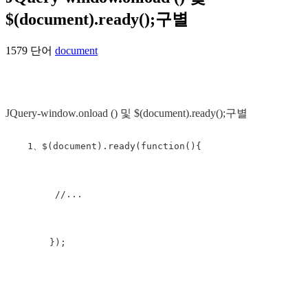
$(document).ready();구별
1579 단어
document
JQuery-window.onload () 및 $(document).ready();구별
    1、$(document).ready(function(){

         //...

        });
