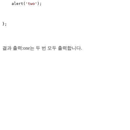
    alert(
'
two
'
);

};
결과 출력:one는 두 번 모두 출력합니다.