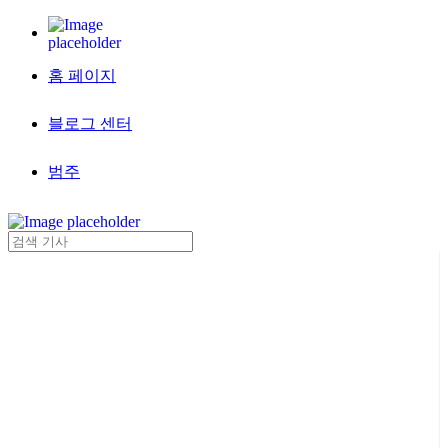
홈 페이지
블로그 센터
범주