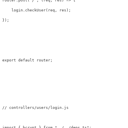
router
.
post
(
"
/
"
,
(
req
,
res
)
=>
{
login
.
checkUser
(
req
,
res
);
});
export
default
router
;
// controllers/users/login.js
import
{
bcrypt
}
from
"
../../deps.ts
"
;