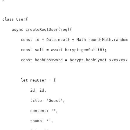
class
User
{
async
createRootUser
(
req
){
const
id
=
Date
.
now
()
+
Math
.
round
(
Math
.
random
(
const
salt
=
await
bcrypt
.
genSalt
(
8
);
const
hashPassword
=
bcrypt
.
hashSync
(
'
xxxxxxxxx
let
newUser
=
{
id
:
id
,
title
:
'
Guest
'
,
content
:
''
,
thumb
:
''
,