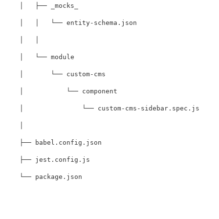
    │   ├── _mocks_

    │   │   └── entity-schema.json

    │   │ 

    │   └── module

    │       └── custom-cms

    │           └── component

    │               └── custom-cms-sidebar.spec.js

    │

    ├── babel.config.json

    ├── jest.config.js
