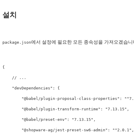
설치
에서 설정에 필요한 모든 종속성을 가져오겠습니
package.json
{
//
...
"devDependencies"
:
{
"@babel/plugin-proposal-class-properties"
:
"^7.
"@babel/plugin-transform-runtime"
:
"7.13.15"
,
"@babel/preset-env"
:
"7.13.15"
,
"@shopware-ag/jest-preset-sw6-admin"
:
"^2.0.1"
,