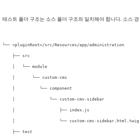
테스트 폴더 구조는 소스 폴더 구조와 일치해야 합니다. 소스 
└── 
<pluginRoot>
/src/Resources/app/administration

    ├── src

    │   └── module

    │       └── custom-cms

    │          └── component

    │              └── custom-cms-sidebar

    │                  ├── index.js

    │                  └── custom-cms-sidebar.html.twig

    ├── test
