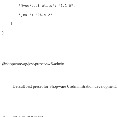
"@vue/test-utils"
:
"1.1.0"
,
"jest"
:
"26.4.2"
}
}
@shopware-ag/jest-preset-sw6-admin
Default Jest preset for Shopware 6 administration development.