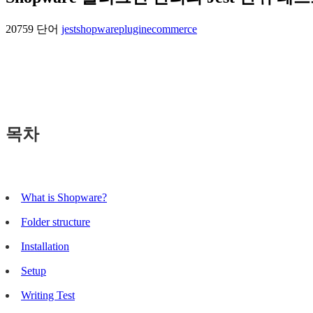
20759 단어
jest
shopware
plugin
ecommerce
목차
What is Shopware?
Folder structure
Installation
Setup
Writing Test