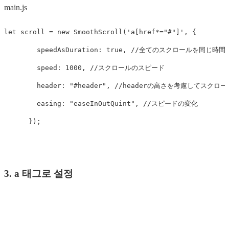
main.js
let
scroll
=
new
SmoothScroll
(
'
a[href*="#"]
'
,
{
speedAsDuration
:
true
,
//全てのスクロールを同じ時間
speed
:
1000
,
//スクロールのスピード
header
:
"
#header
"
,
//headerの高さを考慮してスクロ
easing
:
"
easeInOutQuint
"
,
//スピードの変化
});
3. a 태그로 설정