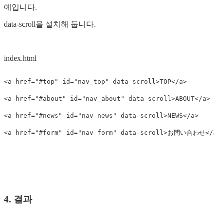
예입니다.
data-scroll을 설치해 둡니다.
index.html
<a
href=
"#top"
id=
"nav_top"
data-scroll
>
TOP
</a>
<a
href=
"#about"
id=
"nav_about"
data-scroll
>
ABOUT
</a>
<a
href=
"#news"
id=
"nav_news"
data-scroll
>
NEWS
</a>
<a
href=
"#form"
id=
"nav_form"
data-scroll
>
お問い合わせ
</a
4. 결과