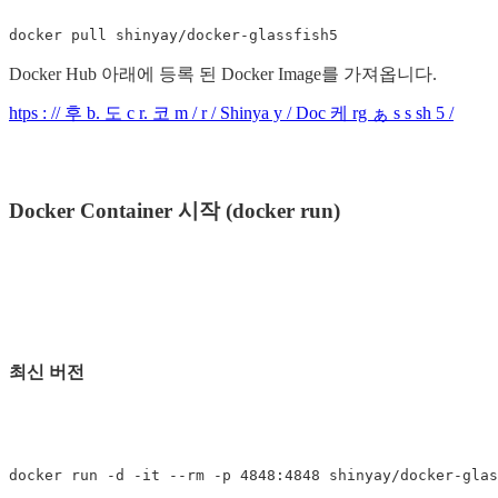
docker pull shinyay/docker-glassfish5
Docker Hub 아래에 등록 된 Docker Image를 가져옵니다.
htps : // 후 b. 도 c r. 코 m / r / Shinya y / Doc 케 rg ぁ s s sh 5 /
Docker Container 시작 (docker run)
최신 버전
docker run -d -it --rm -p 4848:4848 shinyay/docker-glas