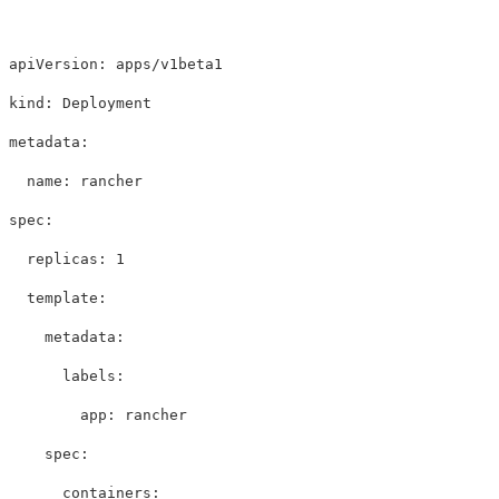
apiVersion
:
apps/v1beta1
kind
:
Deployment
metadata
:
name
:
rancher
spec
:
replicas
:
1
template
:
metadata
:
labels
:
app
:
rancher
spec
:
containers
: