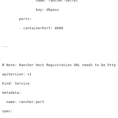
name
:
rancher-secret
key
:
dbpass
ports
:
-
containerPort
:
8080
---
# Note: Rancher Host Registration URL needs to be http:
apiVersion
:
v1
kind
:
Service
metadata
:
name
:
rancher-port
spec
: