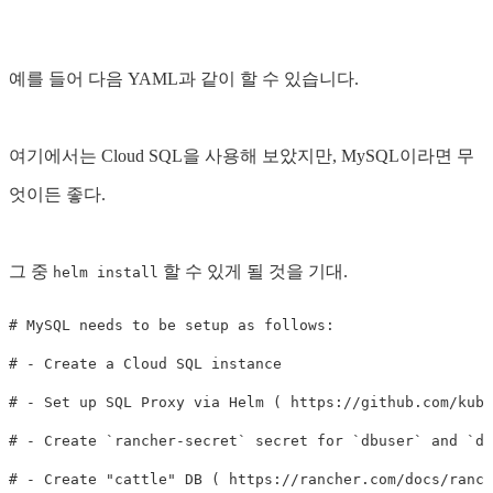
예를 들어 다음 YAML과 같이 할 수 있습니다.
여기에서는 Cloud SQL을 사용해 보았지만, MySQL이라면 무
엇이든 좋다.
그 중
할 수 있게 될 것을 기대.
helm install
# MySQL needs to be setup as follows:
# - Create a Cloud SQL instance
# - Set up SQL Proxy via Helm ( https://github.com/kube
# - Create `rancher-secret` secret for `dbuser` and `db
# - Create "cattle" DB ( https://rancher.com/docs/ranch