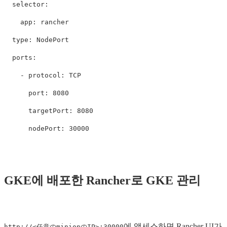
selector
:
app
:
rancher
type
:
NodePort
ports
:
-
protocol
:
TCP
port
:
8080
targetPort
:
8080
nodePort
:
30000
GKE에 배포한 Rancher로 GKE 관리
에 액세스하면 Rancher UI가
http://<任意のminionのIP>:30000