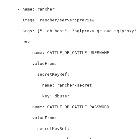
-
name
:
rancher
image
:
rancher/server:preview
args
:
[
"
--db-host"
,
"
sqlproxy-gcloud-sqlproxy"
]
env
:
-
name
:
CATTLE_DB_CATTLE_USERNAME
valueFrom
:
secretKeyRef
:
name
:
rancher-secret
key
:
dbuser
-
name
:
CATTLE_DB_CATTLE_PASSWORD
valueFrom
:
secretKeyRef
: