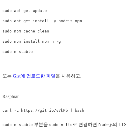
sudo apt-get update

sudo apt-get install -y nodejs npm

sudo npm cache clean

sudo npm install npm n -g

또는
Gist에 업로드한 파일
을 사용하고,
Raspbian
부분을
로 변경하면 Node.js의 LTS
sudo n stable
sudo n lts