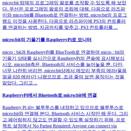
micro:bit 탑재의 프로그래밍 팔로를 조작할 수 있도록 해 보았
다. 우선은 프로그래밍 팔로의 조립에 대해. 다음으로 라즈파
이와 micro:bit를 Bluetooth로 연결하는 방법. micro:bit의 프로그
램도 이것을 사용한다. 다음으로 라즈파이에 PS3의 컨트롤러
를 연결하는 방법. 지금까지를 맞추고, PS3 컨트롤러를 ...
micro:bit의 기울기를 RaspberryPi로 모니터
micro : bit과 RaspberryPi를 BlueTooth로 연결하여 micro : bit의
기울기 상태를 실시간으로 RaspberryPi의 콘솔에 표시해보십
시오. micro:bit측은, Bluetooth의 서비스를 늘어놓을 뿐. 다만,
너무 나란히 버리면, micro:bit상에서 메모리 부족의 에러(울음
얼굴 020 에러)가 나왔으므로, 조금 줄여 보면 움직이는 것을
알았다. 그리고 ...
RaspberryPi에서 Bluetooth로 micro:bit에 연결
Raspberry Pi 4는 블루투스를 내장하고 있으므로 블루투스로
micro:bit와 연결해 본다. Bluetooth 서비스 시작만 해 둔다. 그리
고 페어링하지 않고도 연결할 수 있도록 설정하기 위해, 프로
젝트 설정에서 No Paring Required: Anyone can connect via