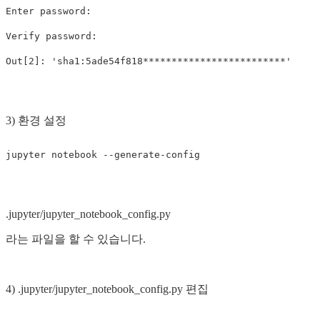
Enter password: 

Verify password: 

3) 환경 설정
jupyter notebook 
--generate-config
.jupyter/jupyter_notebook_config.py
라는 파일을 할 수 있습니다.
4) .jupyter/jupyter_notebook_config.py 편집