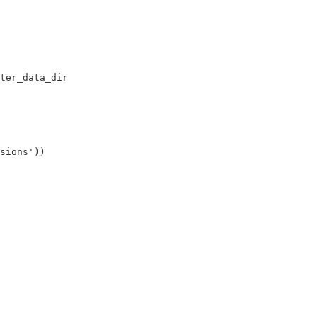
ter_data_dir
sions'
))