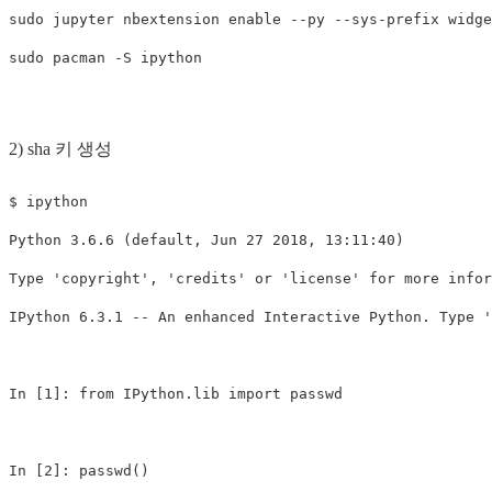
sudo 
jupyter nbextension 
enable
--py
--sys-prefix
sudo 
pacman 
-S
2) sha 키 생성
$ ipython

Python 3.6.6 (default, Jun 27 2018, 13:11:40) 

Type 'copyright', 'credits' or 'license' for more infor
IPython 6.3.1 -- An enhanced Interactive Python. Type '
In [1]: from IPython.lib import passwd

In [2]: passwd()
