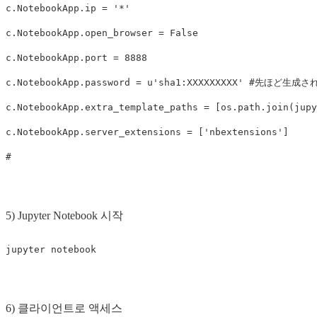
c
.
NotebookApp
.
ip
=
'*'
c
.
NotebookApp
.
open_browser
=
False
c
.
NotebookApp
.
port
=
8888
c
.
NotebookApp
.
password
=
u
'sha1:XXXXXXXXX'
c
.
NotebookApp
.
extra_template_paths
=
[
os
.
path
.
join
(
jupy
c
.
NotebookApp
.
server_extensions
=
[
'nbextensions'
]
5) Jupyter Notebook 시작
6) 클라이언트로 액세스