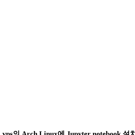
vps의 Arch Linux에 Jupyter notebook 설