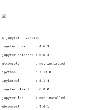
$ jupyter --version

jupyter core     : 4.6.3

jupyter-notebook : 6.0.3

qtconsole        : not installed

ipython          : 7.13.0

ipykernel        : 5.1.4

jupyter client   : 6.0.0

jupyter lab      : not installed

nbconvert        : 5.6.1
