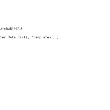
ter_data_dir
(),
'templates'
)
]