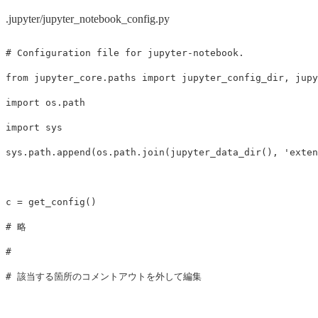
.jupyter/jupyter_notebook_config.py
from
jupyter_core.paths
import
jupyter_config_dir
,
jupy
import
os.path
import
sys
sys
.
path
.
append
(
os
.
path
.
join
(
jupyter_data_dir
(),
'exten
c
=
get_config
()
# 略

#
