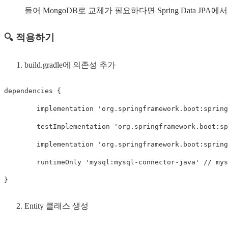
들어 MongoDB로 교체가 필요하다면 Spring Data JPA에서
🔍 적용하기
build.gradle에 의존성 추가
dependencies 
{
	implementation 
'org.springframework.boot:spring
	testImplementation 
'org.springframework.boot:sp
	implementation 
'org.springframework.boot:spring
	runtimeOnly 
'mysql:mysql-connector-java'
// mys
}
Entity 클래스 생성