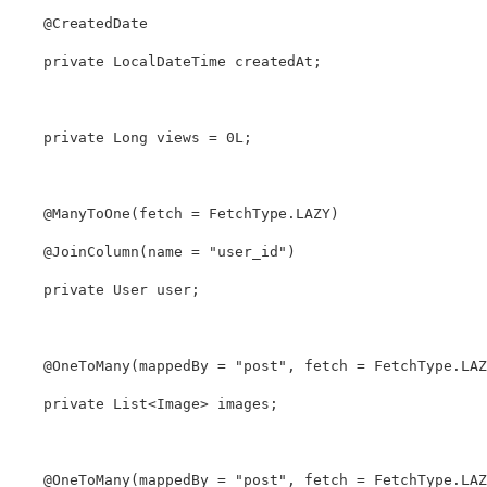
@CreatedDate
private
LocalDateTime
 createdAt
;
private
Long
 views 
=
0L
;
@ManyToOne
(
fetch 
=
FetchType
.
LAZY
)
@JoinColumn
(
name 
=
"user_id"
)
private
User
 user
;
@OneToMany
(
mappedBy 
=
"post"
,
 fetch 
=
FetchType
.
LAZ
private
List
<
Image
>
 images
;
@OneToMany
(
mappedBy 
=
"post"
,
 fetch 
=
FetchType
.
LAZ