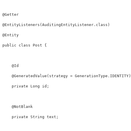
@Getter
@EntityListeners
(
AuditingEntityListener
.
class
)
@Entity
public
class
Post
{
@Id
@GeneratedValue
(
strategy 
=
GenerationType
.
IDENTITY
)
private
Long
 id
;
@NotBlank
private
String
 text
;