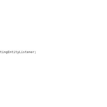
tingEntityListener
;