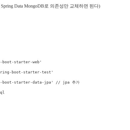
 Spring Data MongoDB로 의존성만 교체하면 된다)
-boot-starter-web'
ring-boot-starter-test'
-boot-starter-data-jpa'
// jpa 추가
ql