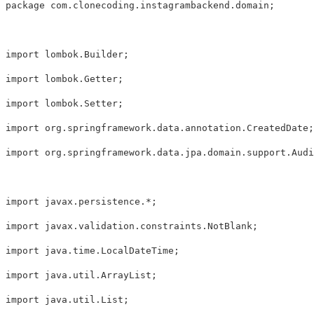
package
com
.
clonecoding
.
instagrambackend
.
domain
;
import
 lombok
.
Builder
;
import
 lombok
.
Getter
;
import
 lombok
.
Setter
;
import
org
.
springframework
.
data
.
annotation
.
CreatedDate
;
import
org
.
springframework
.
data
.
jpa
.
domain
.
support
.
Audi
import
javax
.
persistence
.
*
;
import
javax
.
validation
.
constraints
.
NotBlank
;
import
java
.
time
.
LocalDateTime
;
import
java
.
util
.
ArrayList
;
import
java
.
util
.
List
;