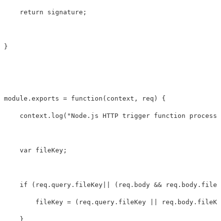
return
signature
;
}
module
.
exports
=
function
(
context
,
req
)
{
context
.
log
(
"
Node.js HTTP trigger function processe
var
fileKey
;
if
(
req
.
query
.
fileKey
||
(
req
.
body
&&
req
.
body
.
fileK
fileKey
=
(
req
.
query
.
fileKey
||
req
.
body
.
fileKe
}