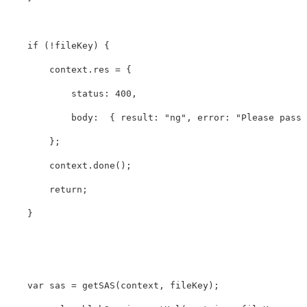
if
(
!
fileKey
)
{
context
.
res
=
{
status
:
400
,
body
:
{
result
:
"
ng
"
,
error
:
"
Please pass 
};
context
.
done
();
return
;
}
var
sas
=
getSAS
(
context
,
fileKey
);