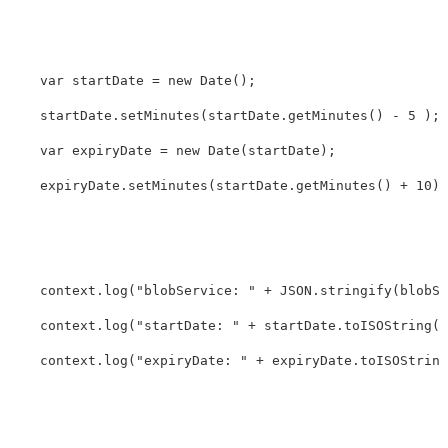
var
startDate
=
new
Date
();
startDate
.
setMinutes
(
startDate
.
getMinutes
()
-
5
);
var
expiryDate
=
new
Date
(
startDate
);
expiryDate
.
setMinutes
(
startDate
.
getMinutes
()
+
10
);
context
.
log
(
"
blobService: 
"
+
JSON
.
stringify
(
blobSe
context
.
log
(
"
startDate: 
"
+
startDate
.
toISOString
()
context
.
log
(
"
expiryDate: 
"
+
expiryDate
.
toISOString