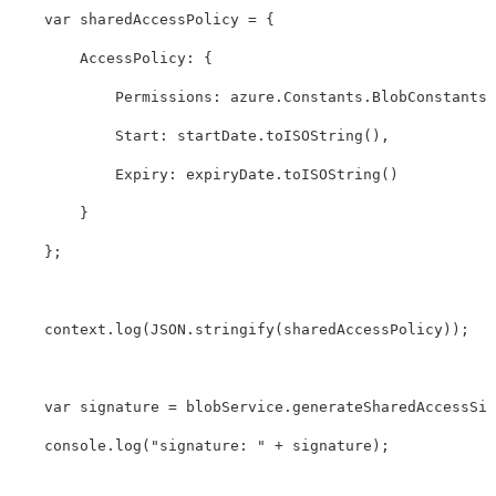
var
sharedAccessPolicy
=
{
AccessPolicy
:
{
Permissions
:
azure
.
Constants
.
BlobConstants
.
Start
:
startDate
.
toISOString
(),
Expiry
:
expiryDate
.
toISOString
()
}
};
context
.
log
(
JSON
.
stringify
(
sharedAccessPolicy
));
var
signature
=
blobService
.
generateSharedAccessSig
console
.
log
(
"
signature: 
"
+
signature
);