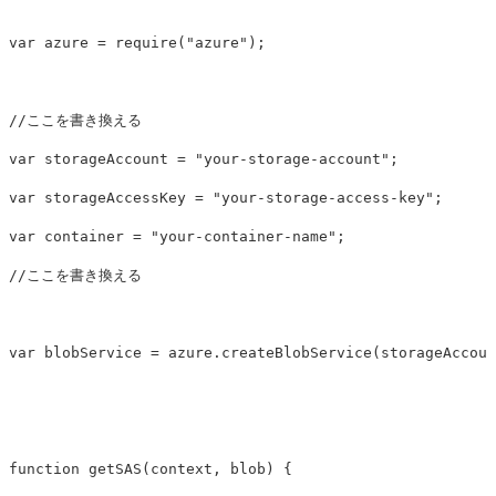
var
azure
=
require
(
"
azure
"
);
//ここを書き換える
var
storageAccount
=
"
your-storage-account
"
;
var
storageAccessKey
=
"
your-storage-access-key
"
;
var
container
=
"
your-container-name
"
;
//ここを書き換える
var
blobService
=
azure
.
createBlobService
(
storageAccoun
function
getSAS
(
context
,
blob
)
{