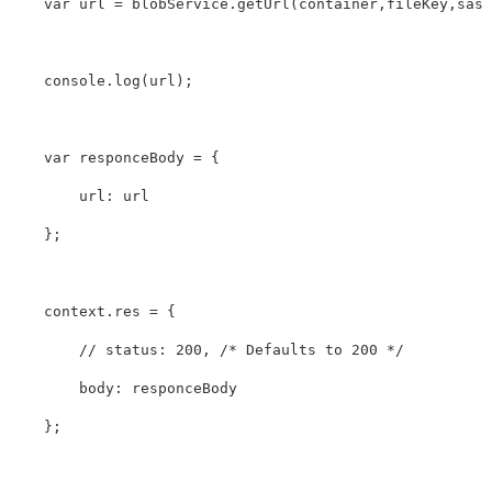
var
url
=
blobService
.
getUrl
(
container
,
fileKey
,
sas
)
console
.
log
(
url
);
var
responceBody
=
{
url
:
url
};
context
.
res
=
{
// status: 200, /* Defaults to 200 */
body
:
responceBody
};