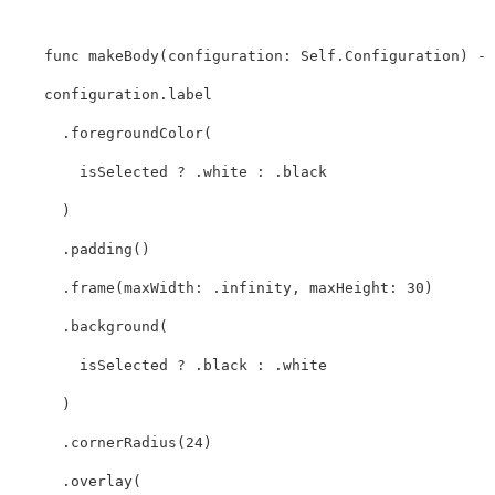
func
makeBody
(
configuration
:
Self
.
Configuration
)
->
configuration
.
label
.
foregroundColor
(
isSelected
?
.
white
:
.
black
)
.
padding
()
.
frame
(
maxWidth
:
.
infinity
,
maxHeight
:
30
)
.
background
(
isSelected
?
.
black
:
.
white
)
.
cornerRadius
(
24
)
.
overlay
(