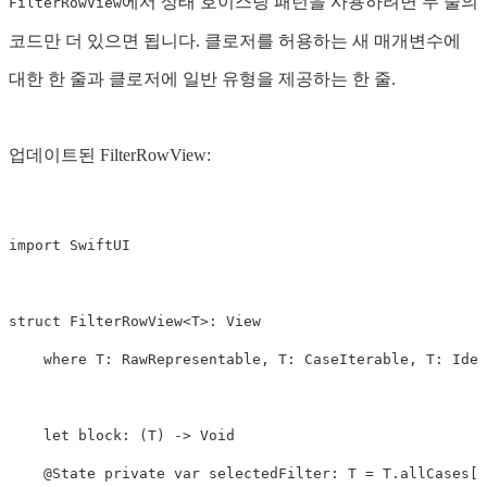
에서 상태 호이스팅 패턴을 사용하려면 두 줄의
FilterRowView
코드만 더 있으면 됩니다. 클로저를 허용하는 새 매개변수에
대한 한 줄과 클로저에 일반 유형을 제공하는 한 줄.
업데이트된 FilterRowView:
import
SwiftUI
struct
FilterRowView
<
T
>
:
View
where
T
:
RawRepresentable
,
T
:
CaseIterable
,
T
:
Iden
let
block
:
(
T
)
->
Void
@State
private
var
selectedFilter
:
T
=
T
.
allCases
[
0