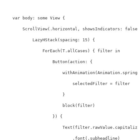
var
body
:
some
View
{
ScrollView
(
.
horizontal
,
showsIndicators
:
false
)
LazyHStack
(
spacing
:
15
)
{
ForEach
(
T
.
allCases
)
{
filter
in
Button
(
action
:
{
withAnimation
(
Animation
.
spring
(
selectedFilter
=
filter
}
block
(
filter
)
})
{
Text
(
filter
.
rawValue
.
capitalize
.
font
(
.
subheadline
)