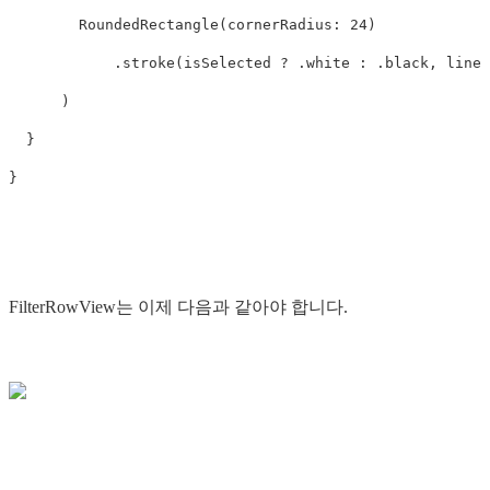
RoundedRectangle
(
cornerRadius
:
24
)
.
stroke
(
isSelected
?
.
white
:
.
black
,
lineW
)
}
}
FilterRowView는 이제 다음과 같아야 합니다.