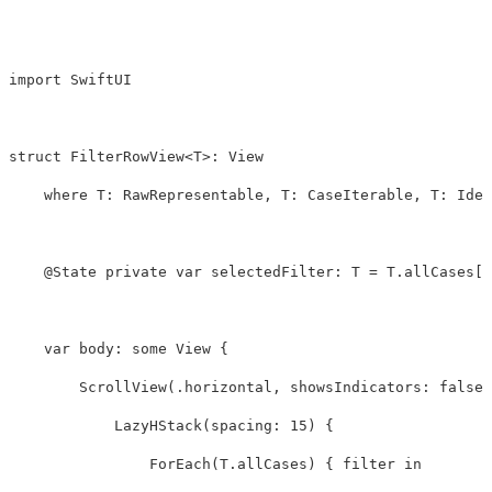
import
SwiftUI
struct
FilterRowView
<
T
>
:
View
where
T
:
RawRepresentable
,
T
:
CaseIterable
,
T
:
Iden
@State
private
var
selectedFilter
:
T
=
T
.
allCases
[
0
var
body
:
some
View
{
ScrollView
(
.
horizontal
,
showsIndicators
:
false
)
LazyHStack
(
spacing
:
15
)
{
ForEach
(
T
.
allCases
)
{
filter
in