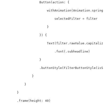
Button
(
action
:
{
withAnimation
(
Animation
.
spring
(
selectedFilter
=
filter
}
})
{
Text
(
filter
.
rawValue
.
capitalize
.
font
(
.
subheadline
)
}
.
buttonStyle
(
FilterButtonStyle
(
isSe
}
}
}
.
frame
(
height
:
40
)