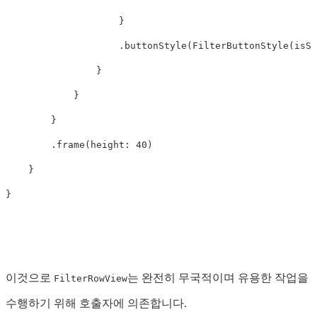
}
.
buttonStyle
(
FilterButtonStyle
(
isSe
}
}
}
.
frame
(
height
:
40
)
}
}
이것으로
는 완전히 무국적이며 유용한 작업을
FilterRowView
수행하기 위해 호출자에 의존합니다.