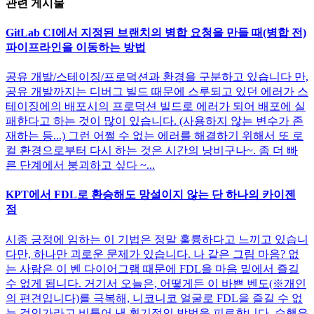
관련 게시물
GitLab CI에서 지정된 브랜치의 병합 요청을 만들 때(병합 전)
파이프라인을 이동하는 방법
공유 개발/스테이징/프로덕션과 환경을 구분하고 있습니다 만,
공유 개발까지는 디버그 빌드 때문에 스루되고 있던 에러가 스
테이징에의 배포시의 프로덕션 빌드로 에러가 되어 배포에 실
패한다고 하는 것이 많이 있습니다. (사용하지 않는 변수가 존
재하는 등...) 그런 어쩔 수 없는 에러를 해결하기 위해서 또 로
컬 환경으로부터 다시 하는 것은 시간의 낭비구나~. 좀 더 빠
른 단계에서 붕괴하고 싶다 ~...
KPT에서 FDL로 환승해도 망설이지 않는 단 하나의 카이젠
점
시종 긍정에 임하는 이 기법은 정말 훌륭하다고 느끼고 있습니
다만, 하나만 괴로운 문제가 있습니다. 나 같은 그림 마음? 없
는 사람은 이 벤 다이어그램 때문에 FDL을 마음 밑에서 즐길
수 없게 됩니다. 거기서 오늘은, 어떻게든 이 바쁜 벤도(※개인
의 편견입니다)를 극복해, 니코니코 얼굴로 FDL을 즐길 수 없
는 것인가라고 비틀어 낸 획기적인 방법을 피로합니다. 수행은