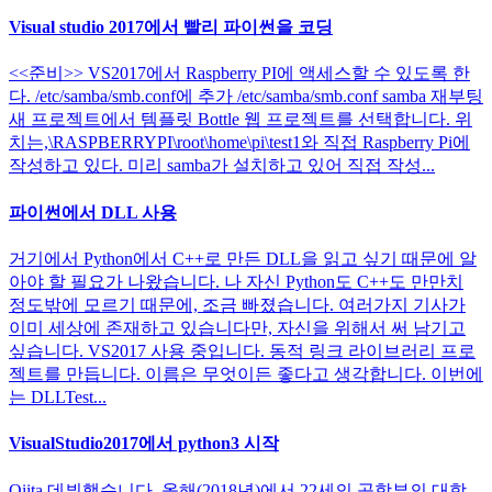
Visual studio 2017에서 빨리 파이썬을 코딩
<<준비>> VS2017에서 Raspberry PI에 액세스할 수 있도록 한
다. /etc/samba/smb.conf에 추가 /etc/samba/smb.conf samba 재부팅
새 프로젝트에서 템플릿 Bottle 웹 프로젝트를 선택합니다. 위
치는,\RASPBERRYPI\root\home\pi\test1와 직접 Raspberry Pi에
작성하고 있다. 미리 samba가 설치하고 있어 직접 작성...
파이썬에서 DLL 사용
거기에서 Python에서 C++로 만든 DLL을 읽고 싶기 때문에 알
아야 할 필요가 나왔습니다. 나 자신 Python도 C++도 만만치
정도밖에 모르기 때문에, 조금 빠졌습니다. 여러가지 기사가
이미 세상에 존재하고 있습니다만, 자신을 위해서 써 남기고
싶습니다. VS2017 사용 중입니다. 동적 링크 라이브러리 프로
젝트를 만듭니다. 이름은 무엇이든 좋다고 생각합니다. 이번에
는 DLLTest...
VisualStudio2017에서 python3 시작
Qiita 데뷔했습니다. 올해(2018년)에서 22세의 공학부의 대학