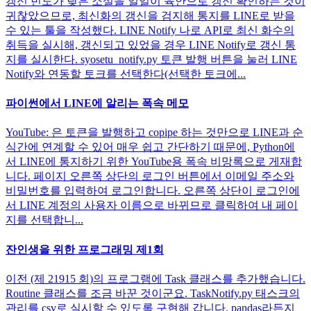
갱신 빈도가 낮은 소설을 일일이 육안으로 갱신 확인하는 것이
귀찮았으므로, 최신화의 갱신을 검지해 통지를 LINE로 받을
수 있는 툴을 작성했다. LINE Notify 나로 API로 최신 화수의
취득을 실시해, 갱신되고 있었을 경우 LINE Notify로 갱신 통
지를 실시한다. syosetu_notify.py 토큰 발행 버튼을 눌러 LINE
Notify와 연동할 토크를 선택한다(선택한 토크에...
파이썬에서 LINE에 알리는 폭속 메모
YouTube: 은 토큰을 발행하고 copipe 하는 것만으로 LINE과 순
식간에 연계할 수 있어 매우 쉽고 간단하기 때문에, Python에
서 LINE에 통지하기 위한 YouTube용 폭속 비망록으로 게재합
니다. 페이지 오른쪽 상단의 로그인 버튼에서 이메일 주소와
비밀번호를 입력하여 로그인합니다. 오른쪽 상단이 로그인에
서 LINE 계정의 사용자 이름으로 바뀌므로 클릭하여 내 페이
지를 선택합니...
잔인생을 위한 프로그래밍 제1회
이전 (제 21915 회)의 프로그램에 Task 클래스를 추가했습니다.
Routine 클래스를 조금 바꾼 것이군요. TaskNotify.py 태스크의
관리를 csv로 실시할 수 있도록 구현해 갑니다. pandas라든지