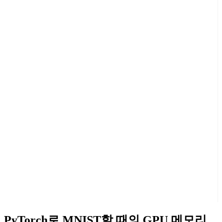
PyTorch로 MNIST할 때의 GPU 메모리