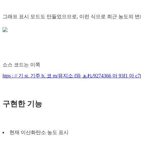
그래프 표시 모드도 만들었으므로, 이런 식으로 최근 농도의 변
소스 코드는 이쪽
htps : // 기 st. 기주 b. 코 m/유지소 f와 ぁれ/9274366 아 93f1 아 c7
구현한 기능
현재 이산화탄소 농도 표시