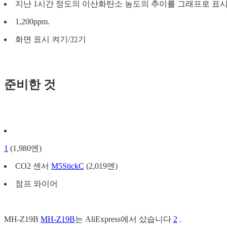
지난 1시간 정도의 이산화탄소 농도의 추이를 그래프로 표
1,200ppm.
화면 표시 켜기/끄기
준비한 것
1
(1,980엔)
CO2 센서
M5StickC
(2,019엔)
점프 와이어
MH-Z19B
MH-Z19B
는 AliExpress에서 샀습니다
2
.