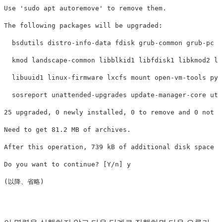
Use 'sudo apt autoremove' to remove them.

The following packages will be upgraded:

  bsdutils distro-info-data fdisk grub-common grub-pc g
  kmod landscape-common libblkid1 libfdisk1 libkmod2 li
  libuuid1 linux-firmware lxcfs mount open-vm-tools pyt
  sosreport unattended-upgrades update-manager-core uti
25 upgraded, 0 newly installed, 0 to remove and 0 not u
Need to get 81.2 MB of archives.

After this operation, 739 kB of additional disk space w
Do you want to continue? [Y/n] y
