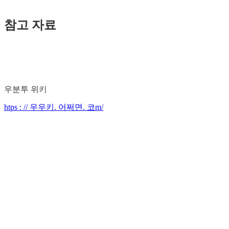
참고 자료
우분투 위키
htps : // 우우키. 어쩌면. 코m/