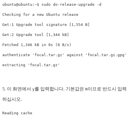
ubuntu@ubuntu:~$ sudo do-release-upgrade -d

Checking for a new Ubuntu release

Get:1 Upgrade tool signature [1,554 B]                 
Get:2 Upgrade tool [1,344 kB]                          
Fetched 1,346 kB in 0s (0 B/s)                         
authenticate 'focal.tar.gz' against 'focal.tar.gz.gpg' 

5. 이 화면에서
를 입력합니다. 기본값은
이므로 반드시 입력
y
N
하십시오.
Reading cache
