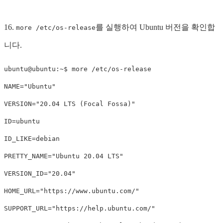
16.
를 실행하여 Ubuntu 버전을 확인합
more /etc/os-release
니다.
ubuntu@ubuntu:~$ more /etc/os-release 

NAME="Ubuntu"

VERSION="20.04 LTS (Focal Fossa)"

ID=ubuntu

ID_LIKE=debian

PRETTY_NAME="Ubuntu 20.04 LTS"

VERSION_ID="20.04"

HOME_URL="https://www.ubuntu.com/"

SUPPORT_URL="https://help.ubuntu.com/"
