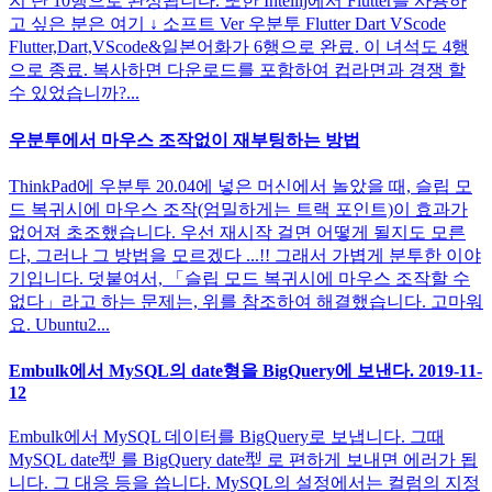
지 단 10행으로 완성됩니다. 또한 Intellij에서 Flutter를 사용하
고 싶은 분은 여기 ↓ 소프트 Ver 우분투 Flutter Dart VScode
Flutter,Dart,VScode&일본어화가 6행으로 완료. 이 녀석도 4행
으로 종료. 복사하면 다운로드를 포함하여 컵라면과 경쟁 할
수 있었습니까?...
우분투에서 마우스 조작없이 재부팅하는 방법
ThinkPad에 우분투 20.04에 넣은 머신에서 놀았을 때, 슬립 모
드 복귀시에 마우스 조작(엄밀하게는 트랙 포인트)이 효과가
없어져 초조했습니다. 우선 재시작 걸면 어떻게 될지도 모른
다, 그러나 그 방법을 모르겠다 ...!! 그래서 가볍게 분투한 이야
기입니다. 덧붙여서, 「슬립 모드 복귀시에 마우스 조작할 수
없다」라고 하는 문제는, 위를 참조하여 해결했습니다. 고마워
요. Ubuntu2...
Embulk에서 MySQL의 date형을 BigQuery에 보낸다. 2019-11-
12
Embulk에서 MySQL 데이터를 BigQuery로 보냅니다. 그때
MySQL date型 를 BigQuery date型 로 편하게 보내면 에러가 됩
니다. 그 대응 등을 씁니다. MySQL의 설정에서는 컬럼의 지정