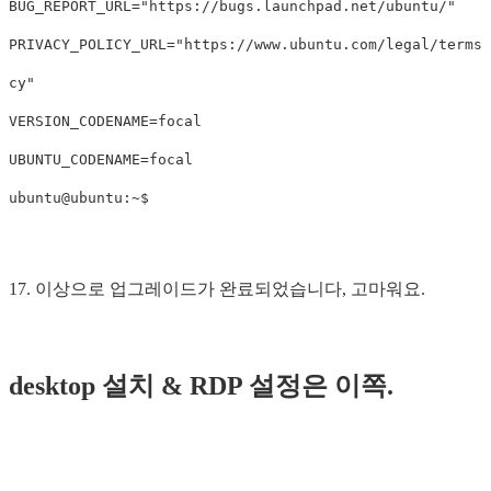
BUG_REPORT_URL="https://bugs.launchpad.net/ubuntu/"

PRIVACY_POLICY_URL="https://www.ubuntu.com/legal/terms-
cy"

VERSION_CODENAME=focal

UBUNTU_CODENAME=focal

17. 이상으로 업그레이드가 완료되었습니다, 고마워요.
desktop 설치 & RDP 설정은 이쪽.