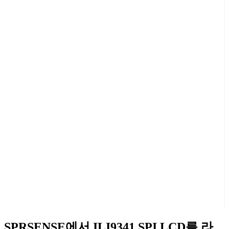
SPRSENSE에서 ILI9341 SPI LCD를 라