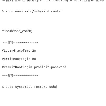
/etc/ssh/sshd_config
#LoginGraceTime 2m
#PermitRootLogin prohibit-password