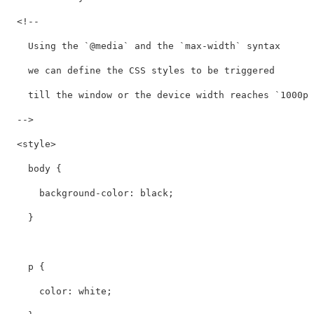
<!-- 

    Using the `@media` and the `max-width` syntax

    we can define the CSS styles to be triggered

    till the window or the device width reaches `1000px
  -->
<style>
body
{
background-color
:
black
;
}
p
{
color
:
white
;