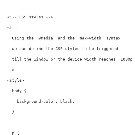
<!-- CSS styles -->
<!-- 

    Using the `@media` and the `max-width` syntax

    we can define the CSS styles to be triggered

    till the window or the device width reaches `1000px
  -->
<style>
body
{
background-color
:
black
;
}
p
{