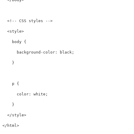
<!-- CSS styles -->
<style>
body
{
background-color
:
black
;
}
p
{
color
:
white
;
}
</style>
</html>