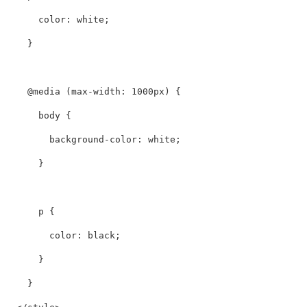
color
:
white
;
}
@media
(
max-width
:
1000px
)
{
body
{
background-color
:
white
;
}
p
{
color
:
black
;
}
}