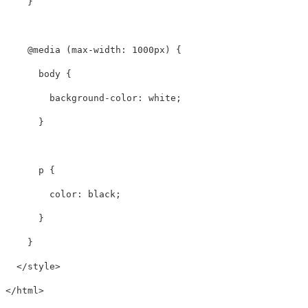
}
@media
(
max-width
:
1000px
)
{
body
{
background-color
:
white
;
}
p
{
color
:
black
;
}
}
</style>
</html>