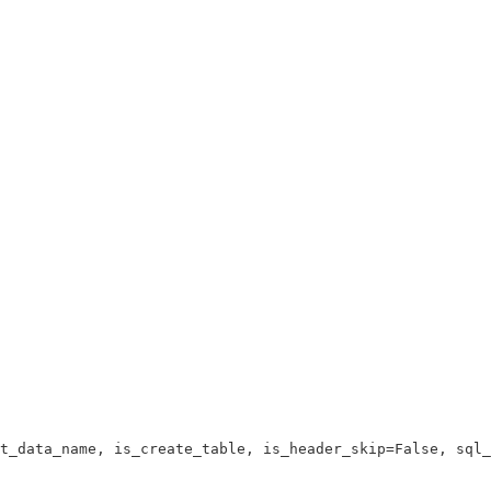
t_data_name
,
is_create_table
,
is_header_skip
=
False
,
sql_