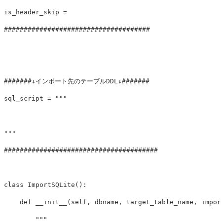
is_header_skip
=
sql_script
=
"""

"""
class
ImportSQLite
():
def
__init__
(
self
,
dbname
,
target_table_name
,
impor
"""
