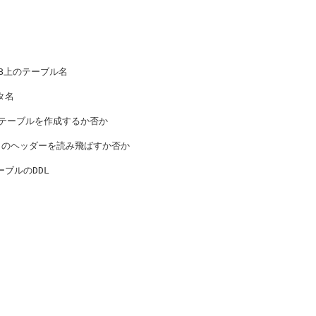
るDB上のテーブル名

タ名

となるテーブルを作成するか否か

るデータのヘッダーを読み飛ばすか否か

ーブルのDDL
