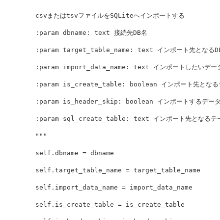
        csvまたはtsvファイルをSQLiteへインポートする

        :param dbname: text 接続先DB名

        :param target_table_name: text インポート先とな
        :param import_data_name: text インポートしたいデー
        :param is_create_table: boolean インポート先
        :param is_header_skip: boolean インポートす
        :param sql_create_table: text インポート先となるテ
        """
self
.
dbname
=
dbname
self
.
target_table_name
=
target_table_name
self
.
import_data_name
=
import_data_name
self
.
is_create_table
=
is_create_table