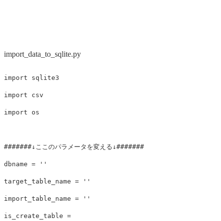
import_data_to_sqlite.py
import
sqlite3
import
csv
import
os
dbname
=
''
target_table_name
=
''
import_table_name
=
''
is_create_table
=