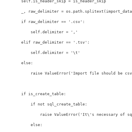
self
.
is_header_skip
=
is_header_skip
_
,
raw_delimiter
=
os
.
path
.
splitext
(
import_data
if
raw_delimiter
==
'.csv'
:
self
.
delimiter
=
','
elif
raw_delimiter
==
'.tsv'
:
self
.
delimiter
=
'
\t
'
else
:
raise
ValueError
(
'Import file should be csv
if
is_create_table
:
if
not
sql_create_table
:
raise
ValueError
(
'It
\'
s necessary of sq
else
: