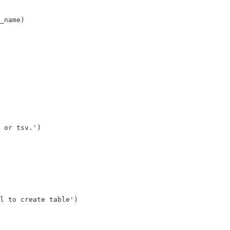
_name
)
 or tsv.'
)
l to create table'
)