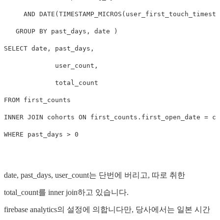
     AND DATE(TIMESTAMP_MICROS(user_first_touch_timesta
   GROUP BY past_days, date )

SELECT date, past_days,

             user_count,

             total_count

FROM first_counts

INNER JOIN cohorts ON first_counts.first_open_date = co
date, past_days, user_count는 단번에 버리고, 따로 취한
total_count를 inner join하고 있습니다.
firebase analytics의 설정에 의합니다만, 당사에서는 일본 시간