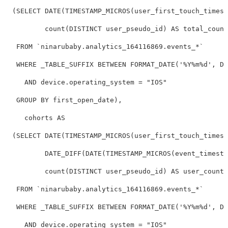
  (SELECT DATE(TIMESTAMP_MICROS(user_first_touch_timest
          count(DISTINCT user_pseudo_id) AS total_count

   FROM `ninarubaby.analytics_164116869.events_*`

   WHERE _TABLE_SUFFIX BETWEEN FORMAT_DATE('%Y%m%d', DA
     AND device.operating_system = "IOS"

   GROUP BY first_open_date),

     cohorts AS

  (SELECT DATE(TIMESTAMP_MICROS(user_first_touch_timest
          DATE_DIFF(DATE(TIMESTAMP_MICROS(event_timesta
          count(DISTINCT user_pseudo_id) AS user_count

   FROM `ninarubaby.analytics_164116869.events_*`

   WHERE _TABLE_SUFFIX BETWEEN FORMAT_DATE('%Y%m%d', DA
     AND device.operating_system = "IOS"
