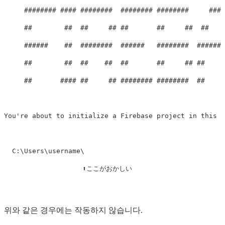
     ######## #### ########  ######## ########     ### 
     ##        ##  ##     ## ##       ##     ##  ##   #
     ######    ##  ########  ######   ########  #######
     ##        ##  ##    ##  ##       ##     ## ##     
     ##       #### ##     ## ######## ########  ##     
You're about to initialize a Firebase project in this d
  C:\Users\username\

위와 같은 경우에는 작동하지 않습니다.