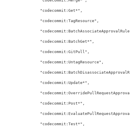
"codecommit:Merge*"
,
"codecommit:Get*"
,
"codecommit:TagResource"
,
"codecommit:BatchAssociateApprovalRuleT
"codecommit:BatchGet*"
,
"codecommit:GitPull"
,
"codecommit:UntagResource"
,
"codecommit:BatchDisassociateApprovalRu
"codecommit:Update*"
,
"codecommit:OverridePullRequestApproval
"codecommit:Post*"
,
"codecommit:EvaluatePullRequestApproval
"codecommit:Test*"
,