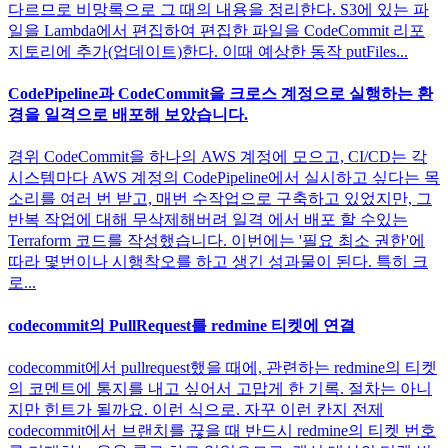
다르므로 비망록으로 그 때의 내용을 정리한다. S3에 있는 파
일을 Lambda에서 편집하여 편집한 파일을 CodeCommit 리포
지토리에 추가(업데이트)한다. 이때 예상한 동작 putFiles...
CodePipeline과 CodeCommit을 크로스 계정으로 실행하는 환
경을 일격으로 배포해 보았습니다.
경위 CodeCommit을 하나의 AWS 계정에 모으고, CI/CD는 각
시스템마다 AWS 계정의 CodePipeline에서 실시하고 싶다는 목
소리를 여러 번 받고, 매번 수작업으로 구축하고 있었지만, 그
반복 작업에 대해 무삭제해버려 일격 에서 배포 할 수있는
Terraform 코드를 작성했습니다. 이번에는 '필요 최소 권한'에
따라 몇번이나 시행착오를 하고 생긴 성과물이 된다. 특히 크
로...
codecommit의 PullRequest를 redmine 티켓에 연결
codecommit에서 pullrequest했을 때에, 관련하는 redmine의 티켓
의 코멘트에 통지를 내고 싶어서 고맙게 한 기록. 절차는 아니
지만 힌트가 될까요. 이런 식으로. 자꾸 이런 칸지 전제
codecommit에서 브랜치를 끊을 때 반드시 redmine의 티켓 번호