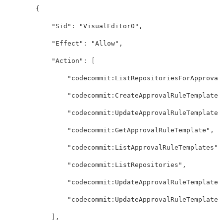
{
"Sid"
:
"VisualEditor0"
,
"Effect"
:
"Allow"
,
"Action"
:
[
"codecommit:ListRepositoriesForApproval
"codecommit:CreateApprovalRuleTemplate"
"codecommit:UpdateApprovalRuleTemplateN
"codecommit:GetApprovalRuleTemplate"
,
"codecommit:ListApprovalRuleTemplates"
,
"codecommit:ListRepositories"
,
"codecommit:UpdateApprovalRuleTemplateC
"codecommit:UpdateApprovalRuleTemplateD
],