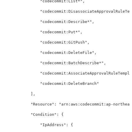
"codecommit:List*"
,
"codecommit:DisassociateApprovalRuleTem
"codecommit:Describe*"
,
"codecommit:Put*"
,
"codecommit:GitPush"
,
"codecommit:DeleteFile"
,
"codecommit:BatchDescribe*"
,
"codecommit:AssociateApprovalRuleTempla
"codecommit:DeleteBranch"
],
"Resource"
:
"arn:aws:codecommit:ap-northea
"Condition"
:
{
"IpAddress"
:
{