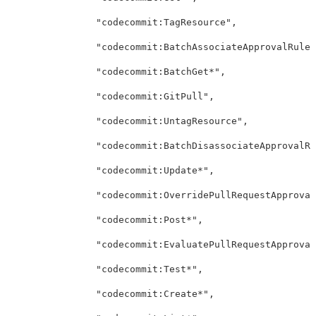
"codecommit:TagResource"
,
"codecommit:BatchAssociateApprovalRuleT
"codecommit:BatchGet*"
,
"codecommit:GitPull"
,
"codecommit:UntagResource"
,
"codecommit:BatchDisassociateApprovalRu
"codecommit:Update*"
,
"codecommit:OverridePullRequestApproval
"codecommit:Post*"
,
"codecommit:EvaluatePullRequestApproval
"codecommit:Test*"
,
"codecommit:Create*"
,