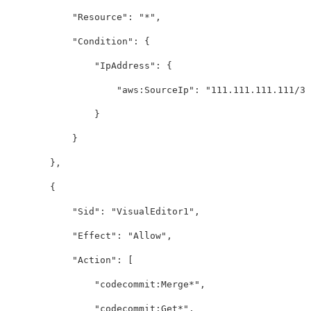
"Resource"
:
"*"
,
"Condition"
:
{
"IpAddress"
:
{
"aws:SourceIp"
:
"111.111.111.111/32
}
}
},
{
"Sid"
:
"VisualEditor1"
,
"Effect"
:
"Allow"
,
"Action"
:
[
"codecommit:Merge*"
,
"codecommit:Get*"
,