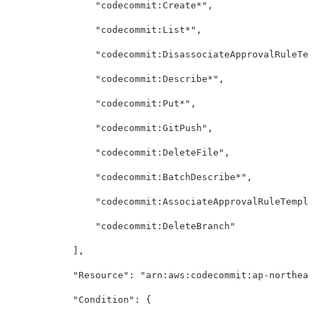
"codecommit:Create*"
,
"codecommit:List*"
,
"codecommit:DisassociateApprovalRuleTem
"codecommit:Describe*"
,
"codecommit:Put*"
,
"codecommit:GitPush"
,
"codecommit:DeleteFile"
,
"codecommit:BatchDescribe*"
,
"codecommit:AssociateApprovalRuleTempla
"codecommit:DeleteBranch"
],
"Resource"
:
"arn:aws:codecommit:ap-northea
"Condition"
:
{