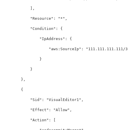
],
"Resource"
:
"*"
,
"Condition"
:
{
"IpAddress"
:
{
"aws:SourceIp"
:
"111.111.111.111/32
}
}
},
{
"Sid"
:
"VisualEditor1"
,
"Effect"
:
"Allow"
,
"Action"
:
[