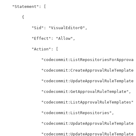
"Statement"
:
[
{
"Sid"
:
"VisualEditor0"
,
"Effect"
:
"Allow"
,
"Action"
:
[
"codecommit:ListRepositoriesForApproval
"codecommit:CreateApprovalRuleTemplate"
"codecommit:UpdateApprovalRuleTemplateN
"codecommit:GetApprovalRuleTemplate"
,
"codecommit:ListApprovalRuleTemplates"
,
"codecommit:ListRepositories"
,
"codecommit:UpdateApprovalRuleTemplateC
"codecommit:UpdateApprovalRuleTemplateD