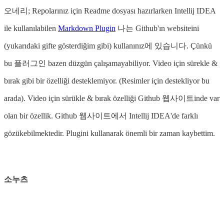
오네리; Repolarınız için Readme dosyası hazırlarken Intellij IDEA
ile kullanılabilen
Markdown Plugin
나는 Github'ın websiteini
(yukarıdaki gifte gösterdiğim gibi) kullanınız에 있습니다. Çünkü
bu 플러그인 bazen düzgün çalışamayabiliyor. Video için sürekle &
bırak gibi bir özelliği desteklemiyor. (Resimler için destekliyor bu
arada). Video için sürükle & bırak özelliği Github 웹사이트inde var
olan bir özellik. Github 웹사이트에서 Intellij IDEA'de farklı
gözükebilmektedir. Plugini kullanarak önemli bir zaman kaybettim.
소누츠