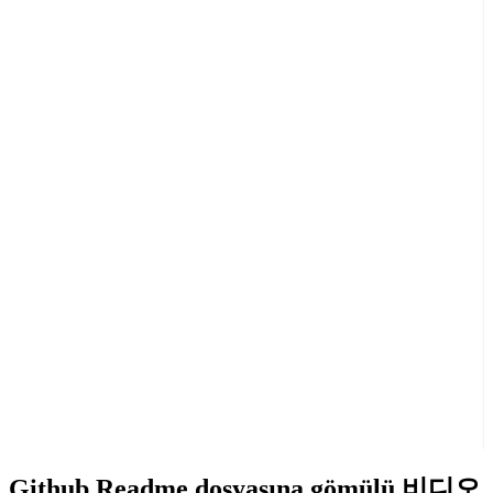
Github Readme dosyasına gömülü 비디오