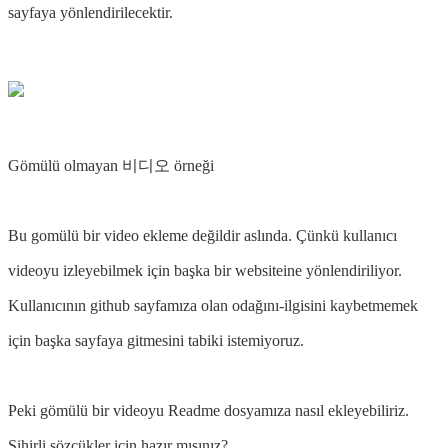
sayfaya yönlendirilecektir.
Gömülü olmayan 비디오 örneği
Bu gomülü bir video ekleme değildir aslında. Çünkü kullanıcı
videoyu izleyebilmek için başka bir websiteine ​​yönlendiriliyor.
Kullanıcının github sayfamıza olan odağını-ilgisini kaybetmemek
için başka sayfaya gitmesini tabiki istemiyoruz.
Peki gömülü bir videoyu Readme dosyamıza nasıl ekleyebiliriz.
Sihirli sözcükler için hazır mısınız?