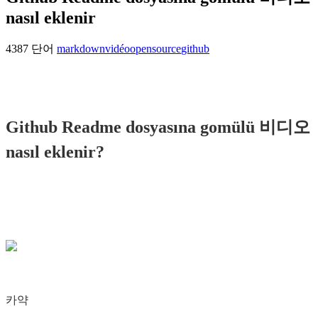
nasıl eklenir
4387 단어
markdown
vidéo
opensource
github
Github Readme dosyasına gomülü 비디오
nasıl eklenir?
카약