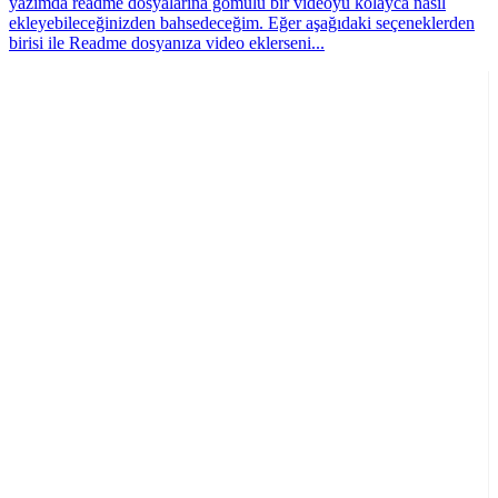
yazımda readme dosyalarına gömülü bir videoyu kolayca nasıl
ekleyebileceğinizden bahsedeceğim. Eğer aşağıdaki seçeneklerden
birisi ile Readme dosyanıza video eklerseni...