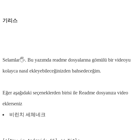
기리스
Selamlar🖐. Bu yazımda readme dosyalarına gömülü bir videoyu
kolayca nasıl ekleyebileceğinizden bahsedeceğim.
Eğer aşağıdaki seçeneklerden birisi ile Readme dosyanıza video
eklerseniz
비린치 세체네크