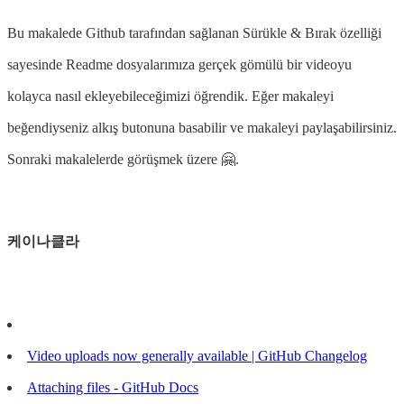
Bu makalede Github tarafından sağlanan Sürükle & Bırak özelliği
sayesinde Readme dosyalarımıza gerçek gömülü bir videoyu
kolayca nasıl ekleyebileceğimizi öğrendik. Eğer makaleyi
beğendiyseniz alkış butonuna basabilir ve makaleyi paylaşabilirsiniz.
Sonraki makalelerde görüşmek üzere 🤗.
케이나클라
Video uploads now generally available | GitHub Changelog
Attaching files - GitHub Docs