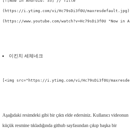
[![Now in Android: 55] // Title

(https://i.ytimg.com/vi/Hc79sDi3f0U/maxresdefault.jpg)]
이킨치 세체네크
Aşağıdaki resimdeki gibi bir çıktı elde edersiniz. Kullanıcı videonun
küçük resmine tıkladığında github sayfasından çıkıp başka bir