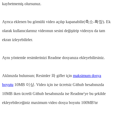
kaybetmemiş olursunuz.
Ayrıca eklenen bu gömülü video açılıp kapanabilir(축소-확장). Ek
olarak kullanıcılarınız videonun sesini değiştirip videoyu da tam
ekran izleyebilirler.
Aynı yöntemle resimlerinizi Readme dosyanıza ekleyebilirsiniz.
Aklınızda bulunsun; Resimler 와 gifler için
maksimum dosya
boyutu
10MB 이상. Video için ise ücretsiz Github hesabınızda
10MB iken ücretli Github hesabınızda ise Readme'ye bu şekilde
ekleyebileceğiniz maximum video dosya boyutu 100MB'tır