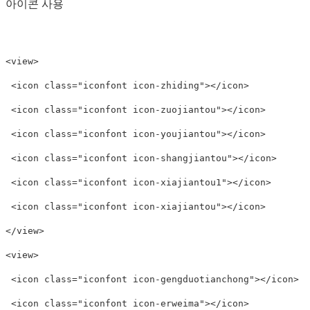
아이콘 사용
<view>

 <icon class="iconfont icon-zhiding"></icon>

 <icon class="iconfont icon-zuojiantou"></icon>

 <icon class="iconfont icon-youjiantou"></icon>

 <icon class="iconfont icon-shangjiantou"></icon>

 <icon class="iconfont icon-xiajiantou1"></icon>

 <icon class="iconfont icon-xiajiantou"></icon>

</view>

<view>

 <icon class="iconfont icon-gengduotianchong"></icon>

 <icon class="iconfont icon-erweima"></icon>
