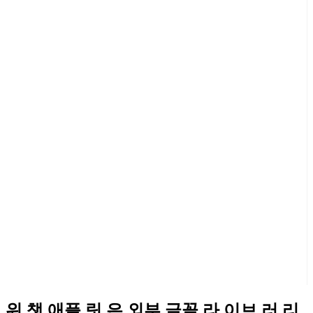
위 챗 애플 릿 은 외부 글꼴 라 이브 러 리