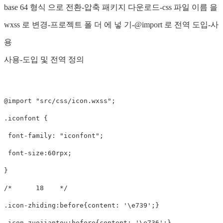
base 64 형식 으로 전환-압축 패키지 다운로드-css 파일 이름 을
wxss 로 변경-프로젝트 폴 더 에 넣 기-@import 로 전역 도입-사
용
사용-도입 및 전역 정의
@import "src/css/icon.wxss";

.iconfont {

 font-family: "iconfont";

 font-size:60rpx;

}

/*      18    */

.icon-zhiding:before{content: '\e739';}

.icon-zuojiantou:before{content: '\e736';}
