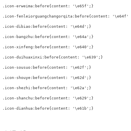
.icon-erweima:before{content: '\e65f';}

.icon-fenleiorguangchangorqita:before{content: '\e64f';}
.icon-dibiao:before{content: '\e64d';}

.icon-bangzhu:before{content: '\e64a';}

.icon-xinfeng:before{content: '\e640';}

.icon-duihuaxinxi:before{content: '\e639';}

.icon-sousuo:before{content: '\e62f';}

.icon-shouye:before{content: '\e62d';}

.icon-shezhi:before{content: '\e62a';}

.icon-shanchu:before{content: '\e629';}

.icon-dianhua:before{content: '\e61b';}
