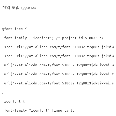
전역 도입 app.wxss
@font-face {

 font-family: 'iconfont'; /* project id 518032 */

 src: url('//at.alicdn.com/t/font_518032_t2q88z3jok8iwwm
 src: url('//at.alicdn.com/t/font_518032_t2q88z3jok8iwwm
 url('//at.alicdn.com/t/font_518032_t2q88z3jok8iwwmi.wof
 url('//at.alicdn.com/t/font_518032_t2q88z3jok8iwwmi.ttf
 url('//at.alicdn.com/t/font_518032_t2q88z3jok8iwwmi.svg
}

.iconfont {

 font-family:"iconfont" !important;
