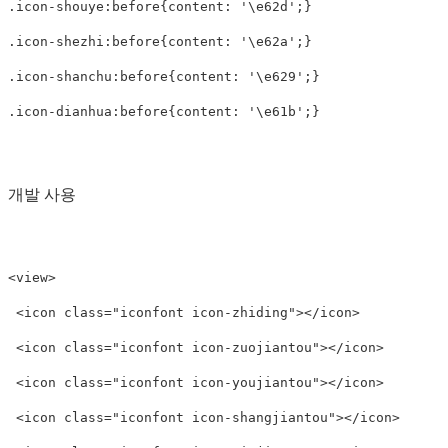
.icon-shouye:before{content: '\e62d';}

.icon-shezhi:before{content: '\e62a';}

.icon-shanchu:before{content: '\e629';}

.icon-dianhua:before{content: '\e61b';}

개발 사용
<view>

 <icon class="iconfont icon-zhiding"></icon>

 <icon class="iconfont icon-zuojiantou"></icon>

 <icon class="iconfont icon-youjiantou"></icon>

 <icon class="iconfont icon-shangjiantou"></icon>
