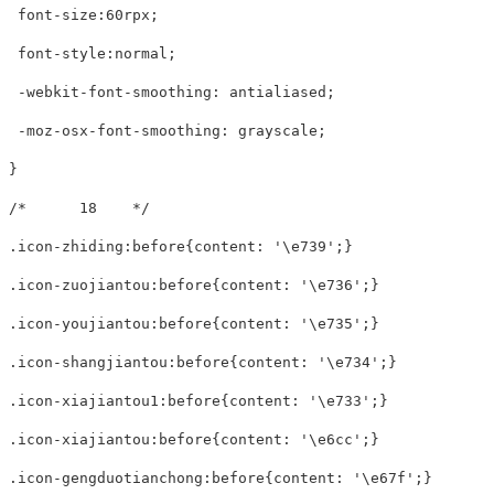
 font-size:60rpx;

 font-style:normal;

 -webkit-font-smoothing: antialiased;

 -moz-osx-font-smoothing: grayscale;

}

/*      18    */

.icon-zhiding:before{content: '\e739';}

.icon-zuojiantou:before{content: '\e736';}

.icon-youjiantou:before{content: '\e735';}

.icon-shangjiantou:before{content: '\e734';}

.icon-xiajiantou1:before{content: '\e733';}

.icon-xiajiantou:before{content: '\e6cc';}

.icon-gengduotianchong:before{content: '\e67f';}
