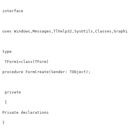
interface 

uses Windows,Messages,Tlhelp32,SysUtils,Classes,Graphics
type

 TForm1=class(TForm)

procedure FormCreate(Sender: TObject);

 private

 {

Private declarations

} 
