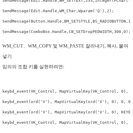
SendMessage(Edit.Handle,WM_SETTEXT,255,Integer(PChar('ab
SendMessage(Edit.Handle,WM_Char,Wparam('Q'),2);　　 

SendMessage(Button.Handle,BM_SETSTYLE,BS_RADIOBUTTON,1)
WM_CUT、WM_COPY 및 WM_PASTE 잘라내기, 복사, 붙여
넣기
임의의 조합 키를 실현하려면:
keybd_event(VK_Control, MapVirtualKey(VK_Control, 0), 0,
keybd_event(ord('V'), MapVirtualKey(ord('V'), 0), 0, 0);
keybd_event(ord('V'), MapVirtualKey(ord('V'), 0), KEYEVE
keybd_event(VK_Control, MapVirtualKey(VK_Control, 0), KEY