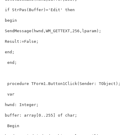
 if StrPas(Buffer)='Edit' then  

 begin  

 SendMessage(hwnd,WM_GETTEXT,256,lparam);  

 Result:=False;  

 end;  

  end;  

  procedure TForm1.Button1Click(Sender: TObject);  

  var  

 hwnd: Integer;  

 buffer: array[0..255] of char;  

  Begin  
