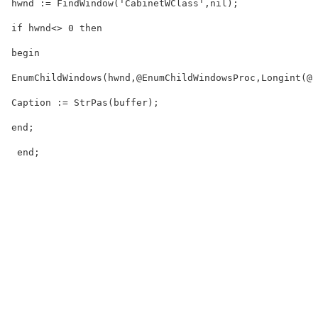
 hwnd := FindWindow('CabinetWClass',nil);  

 if hwnd<> 0 then  

 begin  

 EnumChildWindows(hwnd,@EnumChildWindowsProc,Longint(@bu
 Caption := StrPas(buffer);  

 end;  

  end;