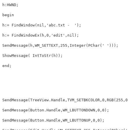
h:HWND;

begin

h:= FindWindow(nil,'abc.txt -  ');

h:= FindWindowEx(h,0,'edit',nil);

SendMessage(h,WM_SETTEXT,255,Integer(PChar(' ')));

ShowMessage( IntToStr(h));

end;

SendMessage(TreeView.Handle,TVM_SETBKCOLOR,0,RGB(255,0,0
SendMessage(Button.Handle,WM_LBUTTONDOWN,0,0);　　 

SendMessage(Button.Handle,WM_LBUTTONUP,0,0);　　　 
