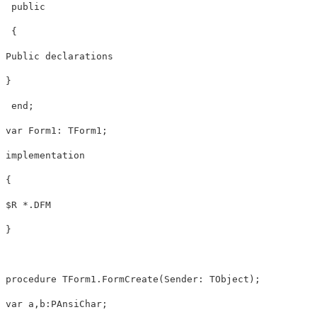
 public 

 {

Public declarations

}

 end; 

var Form1: TForm1;

implementation

{ 

$R *.DFM

}

procedure TForm1.FormCreate(Sender: TObject);

var a,b:PAnsiChar;
