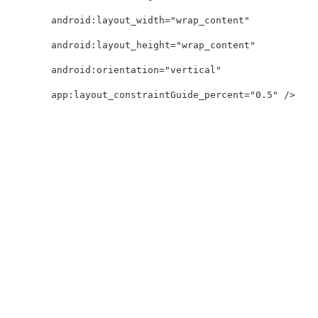
        android
:
layout_width
=
"wrap_content"
        android
:
layout_height
=
"wrap_content"
        android
:
orientation
=
"vertical"
        app
:
layout_constraintGuide_percent
=
"0.5"
/
>