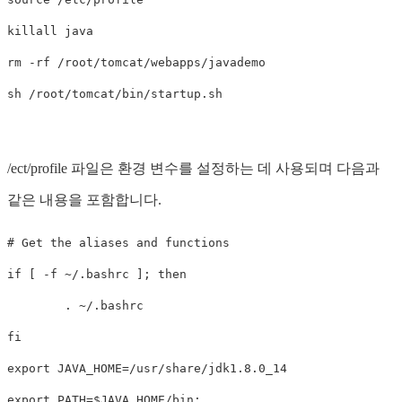
killall java

rm -rf /root/tomcat/webapps/javademo

/ect/profile 파일은 환경 변수를 설정하는 데 사용되며 다음과
같은 내용을 포함합니다.
# Get the aliases and functions

if [ -f ~/.bashrc ]; then

        . ~/.bashrc

fi

export JAVA_HOME=/usr/share/jdk1.8.0_14
