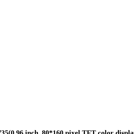
nch, 80*160 pixel TFT color display w