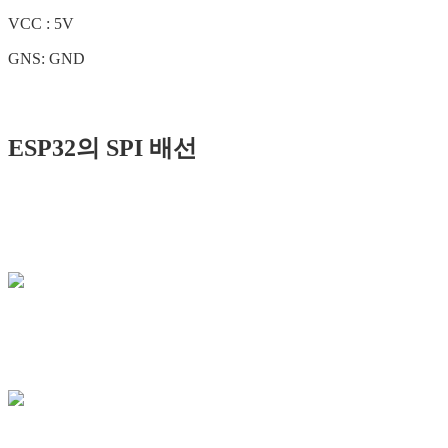
VCC : 5V
GNS: GND
ESP32의 SPI 배선