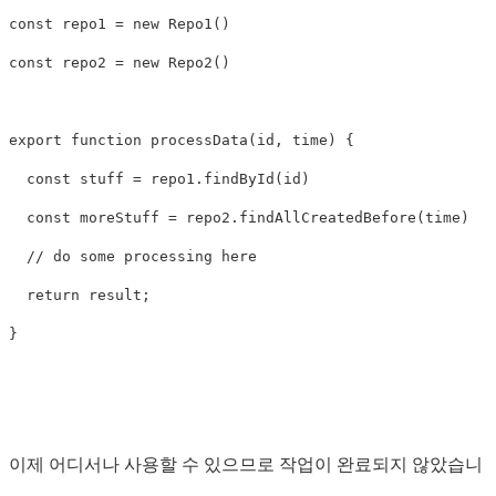
const repo1 = new Repo1()

const repo2 = new Repo2()

export function processData(id, time) {

  const stuff = repo1.findById(id)

  const moreStuff = repo2.findAllCreatedBefore(time)

  // do some processing here

  return result;

이제 어디서나 사용할 수 있으므로 작업이 완료되지 않았습니