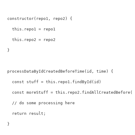
  constructor(repo1, repo2) {

    this.repo1 = repo1

    this.repo2 = repo2

  }

  processDataByIdCreatedBeforeTime(id, time) {

    const stuff = this.repo1.findById(id)

    const moreStuff = this.repo2.findAllCreatedBefore(t
    // do some processing here

    return result;

  }
