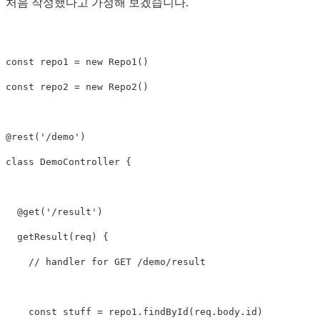
처음 작성했다고 가정해 보겠습니다.
const repo1 = new Repo1()

const repo2 = new Repo2()

@rest('/demo')

class DemoController {

  @get('/result')

  getResult(req) {

    // handler for GET /demo/result

    const stuff = repo1.findById(req.body.id)
