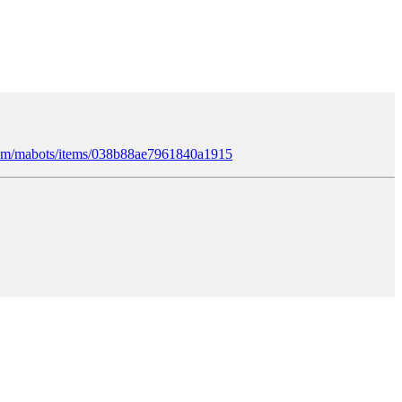
.com/mabots/items/038b88ae7961840a1915