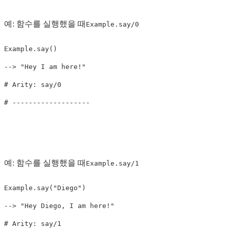
예: 함수를 실행했을 때
Example.say/0
Example
.
say
()
-->
"Hey I am here!"
# Arity: say/0
# -------------------
예: 함수를 실행했을 때
Example.say/1
Example
.
say
(
"Diego"
)
-->
"Hey Diego, I am here!"
# Arity: say/1