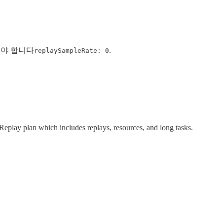
셔야 합니다
.
replaySampleRate: 0
eplay plan which includes replays, resources, and long tasks.