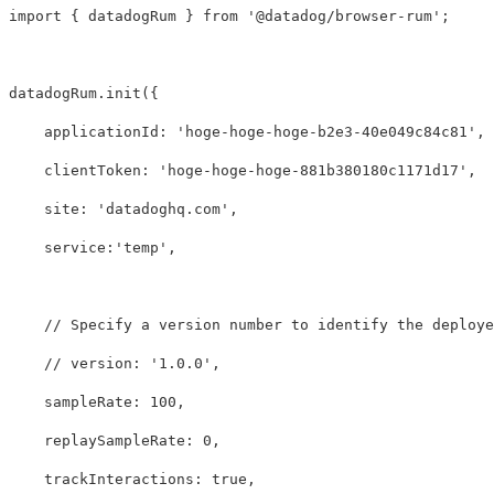
import
{
datadogRum
}
from
'
@datadog/browser-rum
'
;
datadogRum
.
init
({
applicationId
:
'
hoge-hoge-hoge-b2e3-40e049c84c81
'
,
clientToken
:
'
hoge-hoge-hoge-881b380180c1171d17
'
,
site
:
'
datadoghq.com
'
,
service
:
'
temp
'
,
// Specify a version number to identify the deploye
// version: '1.0.0',
sampleRate
:
100
,
replaySampleRate
:
0
,
trackInteractions
:
true
,