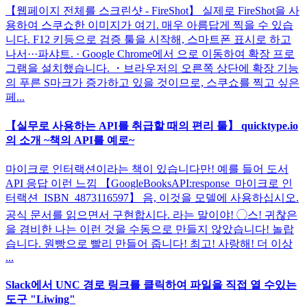
【웹페이지 전체를 스크린샷 - FireShot】 실제로 FireShot을 사
용하여 스쿠쇼한 이미지가 여기. 매우 아름답게 찍을 수 있습
니다. F12 키등으로 검증 툴을 시작해, 스마트폰 표시로 하고
나서···파샤트. · Google Chrome에서 으로 이동하여 확장 프로
그램을 설치했습니다. ・브라우저의 오른쪽 상단에 확장 기능
의 푸른 S마크가 증가하고 있을 것이므로, 스쿠쇼를 찍고 싶은
페...
【실무로 사용하는 API를 취급할 때의 편리 툴】 quicktype.io
의 소개 ~책의 API를 예로~
마이크로 인터랙션이라는 책이 있습니다만! 예를 들어 도서
API 응답 이런 느낌 【GoogleBooksAPI:response_마이크로 인
터랙션_ISBN_4873116597】 음, 이것을 모델에 사용하십시오.
공식 문서를 읽으면서 구현합시다. 라는 말이야! ◯스! 귀찮은
을 겸비한 나는 이런 것을 수동으로 만들지 않았습니다! 놀랍
습니다. 원빵으로 빨리 만들어 줍니다! 최고! 사랑해! 더 이상
...
Slack에서 UNC 경로 링크를 클릭하여 파일을 직접 열 수있는
도구 "Liwing"