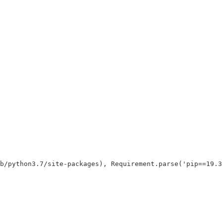
b/python3.7/site-packages
)
, Requirement.parse
(
'pip==19.3