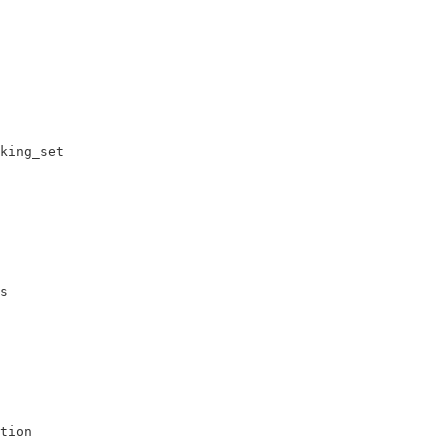
king_set

s
