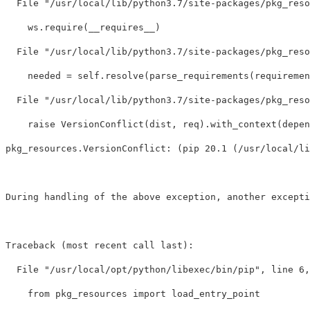
  File 
"/usr/local/lib/python3.7/site-packages/pkg_reso
    ws.require
(
__requires__
)
  File 
"/usr/local/lib/python3.7/site-packages/pkg_reso
    needed 
=
 self.resolve
(
parse_requirements
(
requiremen
  File 
"/usr/local/lib/python3.7/site-packages/pkg_reso
    raise VersionConflict
(
dist, req
)
.with_context
(
depen
pkg_resources.VersionConflict: 
(
pip 20.1 
(
/usr/local/li
During handling of the above exception, another excepti
Traceback 
(
most recent call last
)
:

  File 
"/usr/local/opt/python/libexec/bin/pip"
, line 6,
    from pkg_resources import load_entry_point
