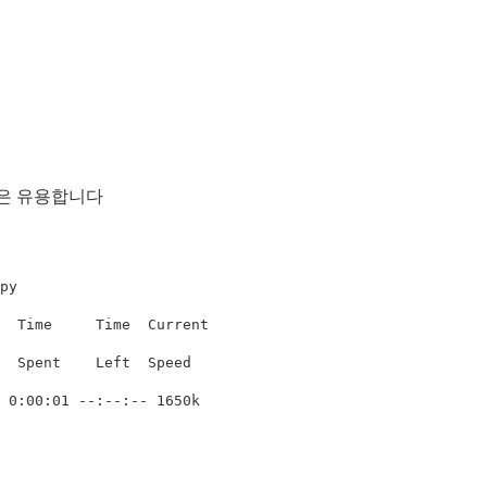
법은 유용합니다
py

  Time     Time  Current

  Spent    Left  Speed

 0:00:01 
--
:--:-- 1650k
