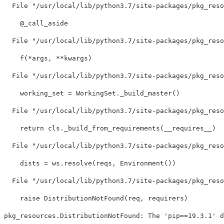
  File 
"/usr/local/lib/python3.7/site-packages/pkg_reso
    @_call_aside

  File 
"/usr/local/lib/python3.7/site-packages/pkg_reso
    f
(
*
args, 
**
kwargs
)
  File 
"/usr/local/lib/python3.7/site-packages/pkg_reso
    working_set 
=
 WorkingSet._build_master
()
  File 
"/usr/local/lib/python3.7/site-packages/pkg_reso
return 
cls._build_from_requirements
(
__requires__
)
  File 
"/usr/local/lib/python3.7/site-packages/pkg_reso
    dists 
=
 ws.resolve
(
reqs, Environment
())
  File 
"/usr/local/lib/python3.7/site-packages/pkg_reso
    raise DistributionNotFound
(
req, requirers
)
pkg_resources.DistributionNotFound: The 
'pip==19.3.1'