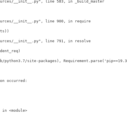
urces/__init__.py"
, line 583, 
in 
_build_master

urces/__init__.py"
, line 900, 
in 
require

ts
))
urces/__init__.py"
, line 791, 
in 
resolve

dent_req
)
b/python3.7/site-packages
)
, Requirement.parse
(
'pip==19.3
on occurred:

 
in
 <module>
