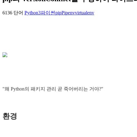
6136 단어
Python3
파이썬
pip
Pipenv
virtualenv
"왜 Python의 패키지 관리 곧 죽어버리는 거야?"
환경