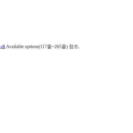
-dl
Available options(117줄~265줄) 참조.