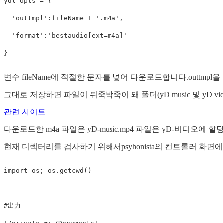
ydl_opts
=
{
'outtmpl'
:
fileName
+
'.m4a'
,
'format'
:
'bestaudio[ext=m4a]'
}
변수 fileName에 적절한 문자를 넣어 다운로드합니다.outtm
그대로 저장하면 파일이 뒤죽박죽이 돼 폴더(yD music 및 yD vi
관련 사이트
다운로드한 m4a 파일은 yD-music.mp4 파일은 yD-비디오에 
현재 디렉터리를 검사하기 위해서psyhonista의 컨트롤러 화면
import
os
;
os
.
getcwd
()
'/private 〜 /Documents'