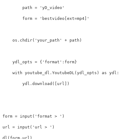
path
=
'yD_video'
form
=
'bestvideo[ext=mp4]'
os
.
chdir
(
'your_path'
+
path
)
ydl_opts
=
{
'format'
:
form
}
with
youtube_dl
.
YoutubeDL
(
ydl_opts
)
as
ydl
:
ydl
.
download
([
url
])
form
=
input
(
'format > '
)
url
=
input
(
'url > '
)
dl
(
form
,
url
)