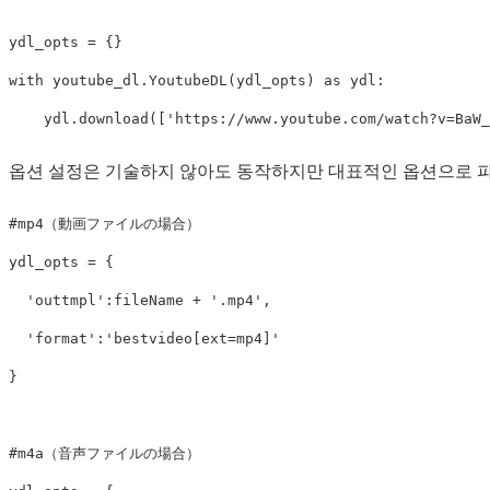
ydl_opts
=
{}
with
youtube_dl
.
YoutubeDL
(
ydl_opts
)
as
ydl
:
ydl
.
download
([
'https://www.youtube.com/watch?v=BaW_
옵션 설정은 기술하지 않아도 동작하지만 대표적인 옵션으로 파일
ydl_opts
=
{
'outtmpl'
:
fileName
+
'.mp4'
,
'format'
:
'bestvideo[ext=mp4]'
}