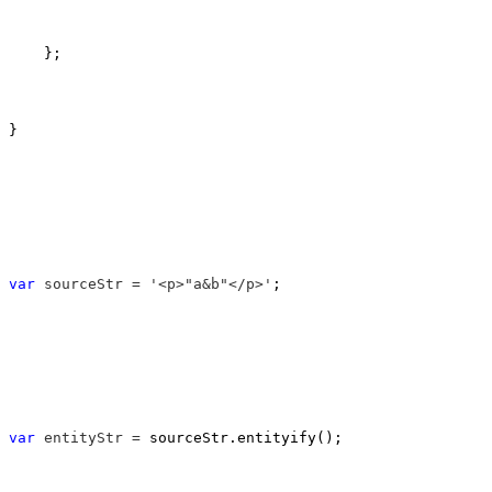
    };

}

var
 sourceStr = '<p>"a&b"</p>'
;

var
 entityStr =
 sourceStr.entityify();
