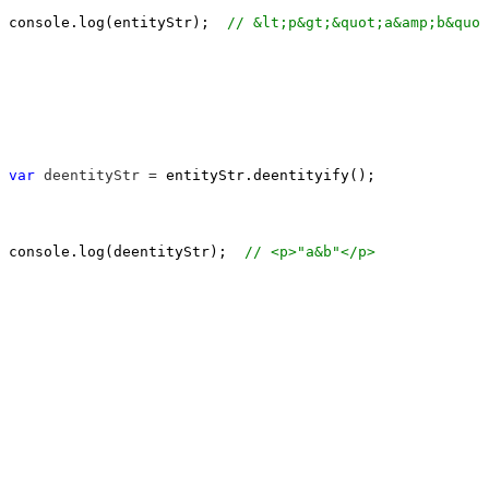
console.log(entityStr);  
//
 &lt;p&gt;&quot;a&amp;b&quot
var
 deentityStr =
 entityStr.deentityify();

console.log(deentityStr);  
//
 <p>"a&b"</p>