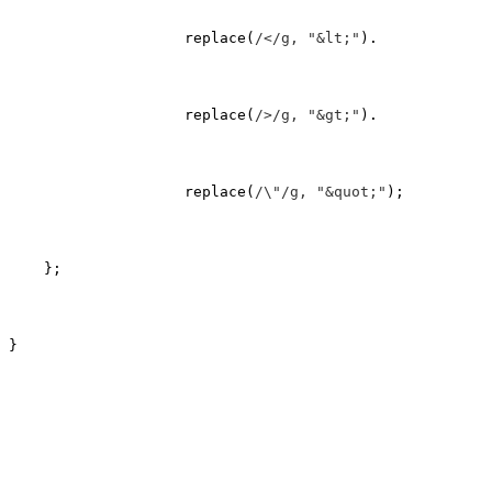
                    replace(
/</g, "&lt;"
).

                    replace(
/>/g, "&gt;"
).

                    replace(
/\"/g, "&quot;"
);

    };

}
