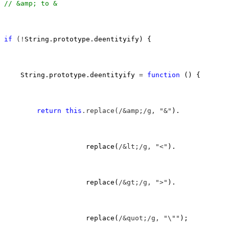
//
 &amp; to &
if
 (!
String.prototype.deentityify) {

    String.prototype.deentityify 
= 
function
 () {

return
this
.replace(/&amp;/g, "&"
).

                    replace(
/&lt;/g, "<"
).

                    replace(
/&gt;/g, ">"
).

                    replace(
/&quot;/g, "\""
);
