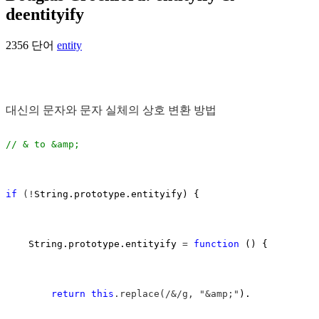
deentityify
2356 단어
entity
대신의 문자와 문자 실체의 상호 변환 방법
//
 & to &amp;
if
 (!
String.prototype.entityify) {

    String.prototype.entityify 
= 
function
 () {

return
this
.replace(/&/g, "&amp;"
).
