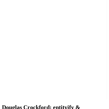
Douglas Crockford: entityify &