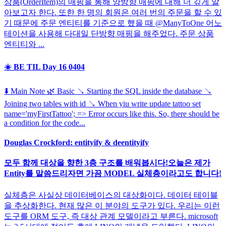
상품(OrderItem)의 매핑을 통해 양방향 매핑에 대해 더 깊게 알
아보고자 한다. 또한 한 명의 회원은 여러 번의 주문을 할 수 있
기 때문에 주문 엔티티를 기준으로 했을 때 @ManyToOne 어노
테이션을 사용해 다대일 단방향 매핑을 해주었다. 주문 상품
엔티티와 ...
☀️ BE TIL Day 16 0404
⬇️ Main Note 🌿 Basic ↘️ Starting the SQL inside the database ↘️
Joining two tables with id ↘️ When yiu write update tattoo set
name='myFirstTattoo'; => Error occurs like this. So, there should be
a condition for the code...
Douglas Crockford: entityify & deentityify
모두 함께 대상을 향한 3층 구조를 배워봅시다!오늘은 제가
Entity를 말씀드리자면 가끔 MODEL 실체층이라고도 합니다!
실체층은 사실상 데이터베이스의 대상화이다. 데이터 테이블
을 추상화한다. 현재 많은 이 분야의 도구가 있다. 우리는 이런
도구를 ORM 도구, 즉 대상 관계 모델이라고 부른다. microsoft