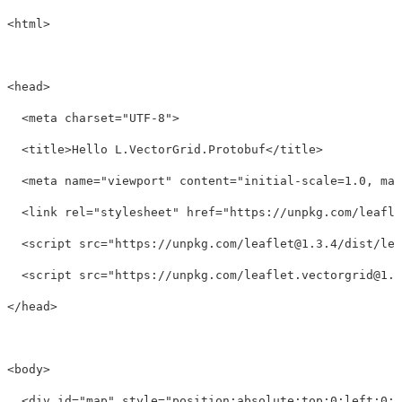
<html>
<head>
<meta
charset=
"UTF-8"
>
<title>
Hello L.VectorGrid.Protobuf
</title>
<meta
name=
"viewport"
content=
"initial-scale=1.0, max
<link
rel=
"stylesheet"
href=
"https://unpkg.com/
leafle
<script 
src=
"https://unpkg.com/
leaflet@1.3.4
/dist/lea
<script 
src=
"https://unpkg.com/
leaflet.vectorgrid@1.3
</head>
<body>
<div
id=
"map"
style=
"position:absolute;top:0;left:0;b