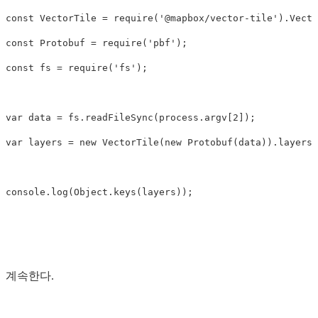
const
VectorTile
=
require
(
'
@mapbox/vector-tile
'
).
Vecto
const
Protobuf
=
require
(
'
pbf
'
);
const
fs
=
require
(
'
fs
'
);
var
data
=
fs
.
readFileSync
(
process
.
argv
[
2
]);
var
layers
=
new
VectorTile
(
new
Protobuf
(
data
)).
layers
console
.
log
(
Object
.
keys
(
layers
));
계속한다.