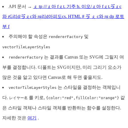
API 문서 →
ぇ tp ///ぇ아 fぇt. 기주 b. 이오/ぇ아 fぇt.ゔぇc
와 rG리d/ゔぇc와 rg리d아피도cs. HTML # ゔ ぇ c와 rg dp 로토
부 f
주의해야 할 속성은
및
rendererFactory
vectorTileLayerStyles
는 결과를 Canvas 또는 SVG에 그릴지 여
rendererFactory
부를 결정합니다. 디폴트는 SVG이지만, 미리 그리기 요소가
많은 것을 알고 있다면 Canvas로 해 두면 좋을지도.
는 스타일을 결정하는 객체입니
vectorTileLayerStyles
다.
를 키로,
같
レイヤー名
{color:"red",fillColor:"orange"}
은 스타일 객체나 스타일 객체를 반환하는 함수를 설정한다.
자세한 것은
여기
.