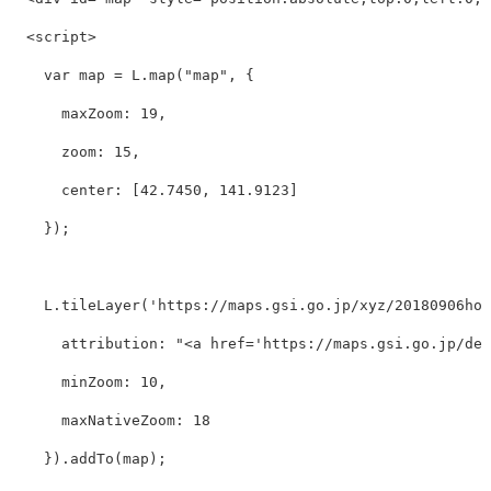
<script>
var
map
=
L
.
map
(
"
map
"
,
{
maxZoom
:
19
,
zoom
:
15
,
center
:
[
42.7450
,
141.9123
]
});
L
.
tileLayer
(
'
https://maps.gsi.go.jp/xyz/20180906hok
attribution
:
"
<a href='https://maps.gsi.go.jp/d
minZoom
:
10
,
maxNativeZoom
:
18
}).
addTo
(
map
);