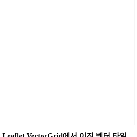
Leaflet.VectorGrid에서 이진 벡터 타일