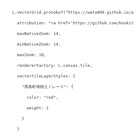
L
.
vectorGrid
.
protobuf
(
"
https://wata909.github.io/at
attribution
:
"
<a href='https://github.com/
maxNativeZoom
:
14
,
minNativeZoom
:
14
,
maxZoom
:
18
,
rendererFactory
:
L
.
canvas
.
tile
,
vectorTileLayerStyles
:
{
"
厚真町堆積土トレース
"
:
{
color
:
"
red
"
,
weight
:
2
}
}