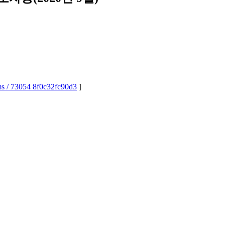
s / 73054 8f0c32fc90d3
]