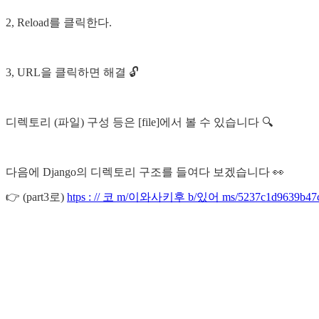
2, Reload를 클릭한다.
3, URL을 클릭하면 해결 🔓
디렉토리 (파일) 구성 등은 [file]에서 볼 수 있습니다 🔍
다음에 Django의 디렉토리 구조를 들여다 보겠습니다 👀
👉 (part3로)
htps : // 코 m/이와사키후 b/있어 ms/5237c1d9639b4