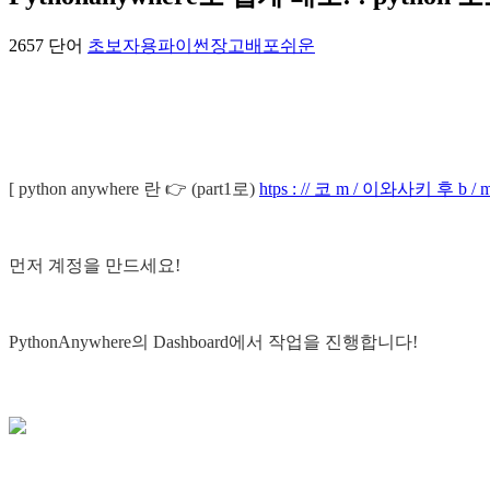
2657 단어
초보자용
파이썬
장고
배포
쉬운
[ python anywhere 란 👉 (part1로)
htps : // 코 m / 이와사키 후 b / m
먼저 계정을 만드세요!
PythonAnywhere의 Dashboard에서 작업을 진행합니다!