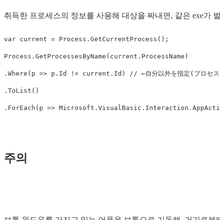
취득한 프로세스의 정보를 사용해 대상을 짜내면, 같은 exe가 벌
var
current
=
Process
.
GetCurrentProcess
();
Process
.
GetProcessesByName
(
current
.
ProcessName
)
.
Where
(
p
=>
p
.
Id
!=
current
.
Id
)
// ←自分以外を指定(プロセ
.
ToList
()
.
ForEach
(
p
=>
Microsoft
.
VisualBasic
.
Interaction
.
AppActi
주의
보통 윈도우를 가지고 있는 어플을 보통으로 기동해, 거기로부터 