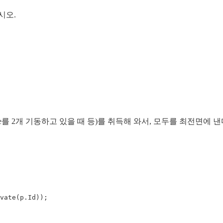
시오.
를 2개 기동하고 있을 때 등)를 취득해 와서, 모두를 최전면에 낸다
vate
(
p
.
Id
));