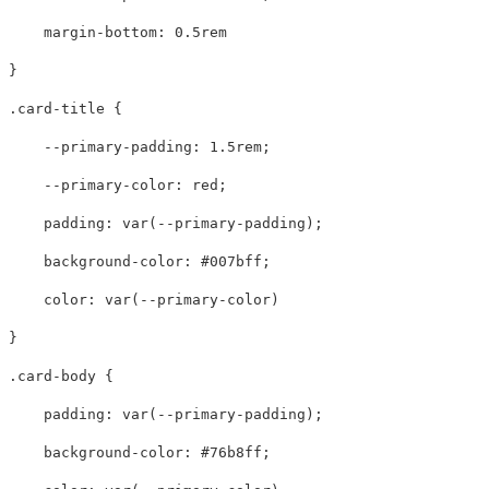
margin-bottom
:
0.5rem
}
.card-title
{
--primary-padding
:
1.5rem
;
--primary-color
:
red
;
padding
:
var
(
--primary-padding
);
background-color
:
#007bff
;
color
:
var
(
--primary-color
)
}
.card-body
{
padding
:
var
(
--primary-padding
);
background-color
:
#76b8ff
;