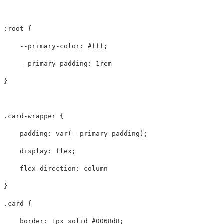
:root
{
--primary-color
:
#fff
;
--primary-padding
:
1rem
}
.card-wrapper
{
padding
:
var
(
--primary-padding
);
display
:
flex
;
flex-direction
:
column
}
.card
{
border
:
1px
solid
#0068d8
;