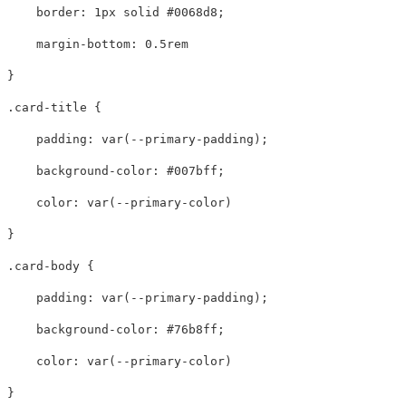
border
:
1px
solid
#0068d8
;
margin-bottom
:
0.5rem
}
.card-title
{
padding
:
var
(
--primary-padding
);
background-color
:
#007bff
;
color
:
var
(
--primary-color
)
}
.card-body
{
padding
:
var
(
--primary-padding
);
background-color
:
#76b8ff
;
color
:
var
(
--primary-color
)
}