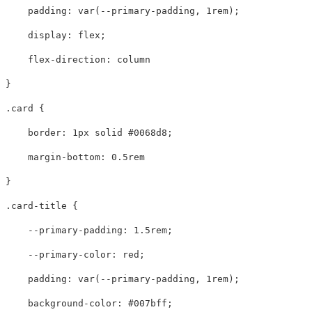
padding
:
var
(
--primary-padding
,
1rem
);
display
:
flex
;
flex-direction
:
column
}
.card
{
border
:
1px
solid
#0068d8
;
margin-bottom
:
0.5rem
}
.card-title
{
--primary-padding
:
1.5rem
;
--primary-color
:
red
;
padding
:
var
(
--primary-padding
,
1rem
);
background-color
:
#007bff
;