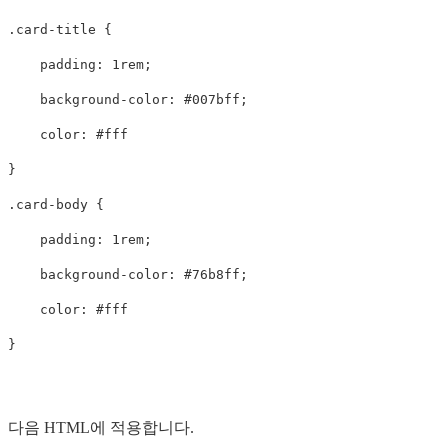
.card-title
{
padding
:
1rem
;
background-color
:
#007bff
;
color
:
#fff
}
.card-body
{
padding
:
1rem
;
background-color
:
#76b8ff
;
color
:
#fff
}
다음 HTML에 적용합니다.