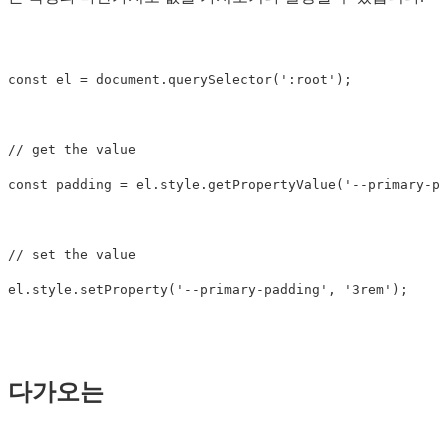
const
el
=
document
.
querySelector
(
'
:root
'
);
// get the value
const
padding
=
el
.
style
.
getPropertyValue
(
'
--primary-pa
// set the value
el
.
style
.
setProperty
(
'
--primary-padding
'
,
'
3rem
'
);
다가오는