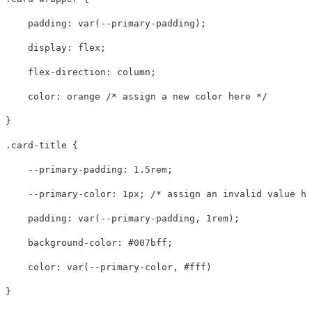
padding
:
var
(
--primary-padding
);
display
:
flex
;
flex-direction
:
column
;
color
:
orange
/* assign a new color here */
}
.card-title
{
--primary-padding
:
1.5rem
;
--primary-color
:
1px
;
/* assign an invalid value he
padding
:
var
(
--primary-padding
,
1rem
);
background-color
:
#007bff
;
color
:
var
(
--primary-color
,
#fff
)
}