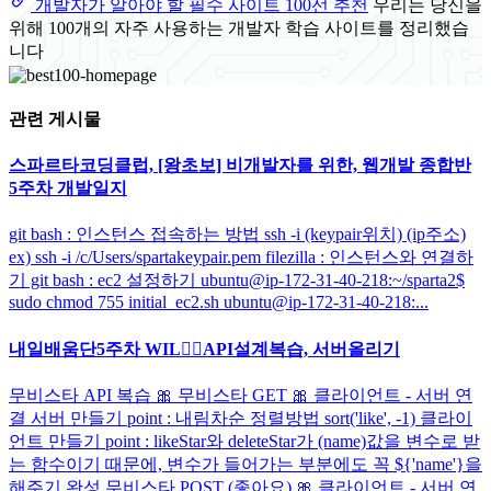
개발자가 알아야 할 필수 사이트 100선 추천
우리는 당신을
위해 100개의 자주 사용하는 개발자 학습 사이트를 정리했습
니다
관련 게시물
스파르타코딩클럽, [왕초보] 비개발자를 위한, 웹개발 종합반
5주차 개발일지
git bash : 인스턴스 접속하는 방법 ssh -i (keypair위치) (ip주소)
ex) ssh -i /c/Users/spartakeypair.pem filezilla : 인스턴스와 연결하
기 git bash : ec2 설정하기 ubuntu@ip-172-31-40-218:~/sparta2$
sudo chmod 755 initial_ec2.sh ubuntu@ip-172-31-40-218:...
내일배움단5주차 WIL🐱‍👤API설계복습, 서버올리기
무비스타 API 복습 🎀 무비스타 GET 🎀 클라이언트 - 서버 연
결 서버 만들기 point : 내림차순 정렬방법 sort('like', -1) 클라이
언트 만들기 point : likeStar와 deleteStar가 (name)값을 변수로 받
는 함수이기 때문에, 변수가 들어가는 부분에도 꼭 ${'name'}을
해주기 완성 무비스타 POST (좋아요) 🎀 클라이언트 - 서버 연