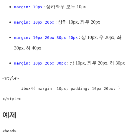
: 상하좌우 모두 10px
margin: 10px
: 상하 10px, 좌우 20px
margin: 10px 20px
: 상 10px, 우 20px, 좌
margin: 10px 20px 30px 40px
30px, 하 40px
: 상 10px, 좌우 20px, 하 30px
margin: 10px 20px 30px
<
style
>
#box4
{
margin
:
 10px
;
padding
:
 10px 20px
;
}
</
style
>
예제
<
head
>