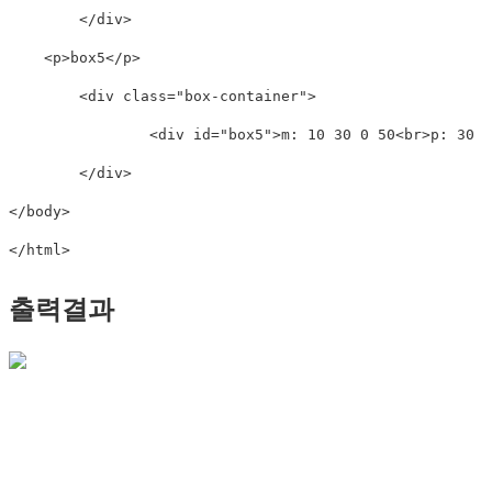
</
div
>
<
p
>
box5
</
p
>
<
div
class
=
"
box-container
"
>
<
div
id
=
"
box5
"
>
m: 10 30 0 50
<
br
>
p: 30 0
</
div
>
</
body
>
</
html
>
출력결과