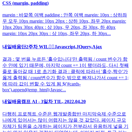
CSS (margin, padding)
margin : 바깥쪽 여백 padding : 안쪽 여백 margin: 10px : 상하좌
우 모두 10px margin: 10px 20px : 상하 10px, 좌우 20px margin:
10px 20px 30px 40px : 상 10px, 우 20px, 좌 30px, 하 40px
margin: 10px 20px 30px : 상 10px, 좌우 20px, 하 30px...
내일배움단2주차 WIL🐱‍👤Javascript,JQuery,Ajax
결과 : 몇 번을 누르든 '홀수입니다'만 출력됨 / count 변수가 함
수 안에 있기 때문에, 마지막 count += 1이 됐더라도, 다시 첫째
줄로 돌아갈 때 1로 초기화 결과 : 클릭에 따라서 '홀수,짝수'가
옳게 출력됨 / count변수가 함수 밖으로 빠져나가서 count += 1;
에 따라 값이 변할 수 있게 됨 $('#cards-
box').append(temp_html);Javasc...
내일배움캠프 AI - 3일차 TIL, 2022.04.20
다행히 프로젝트 수준은 웹개발종합반 마지막숙제 수준으로
나에게 있어서는 많이 어렵지는 않을 것 같았다. 페이지 규모
자체가 팀원을 소개하는 페이지가 전부라서 유용하게 넣을 기