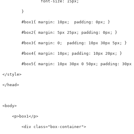
font-size
:
 15px
;
}
#box1
{
margin
:
 10px
;
padding
:
 0px
;
}
#box2
{
margin
:
 5px 25px
;
padding
:
 0px
;
}
#box3
{
margin
:
 0
;
padding
:
 10px 30px 5px
;
}
#box4
{
margin
:
 10px
;
padding
:
 10px 20px
;
}
#box5
{
margin
:
 10px 30px 0 50px
;
padding
:
 30px 
</
style
>
</
head
>
<
body
>
<
p
>
box1
</
p
>
<
div
class
=
"
box-container
"
>