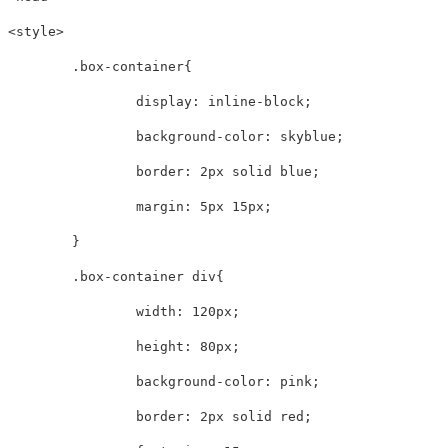
<
style
>
.box-container
{
display
:
 inline-block
;
background-color
:
 skyblue
;
border
:
 2px solid blue
;
margin
:
 5px 15px
;
}
.box-container div
{
width
:
 120px
;
height
:
 80px
;
background-color
:
 pink
;
border
:
 2px solid red
;