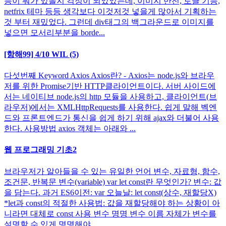
능이 뭐가 있을지 걱정이 되었었는데, 이미지 반전, 토글 기능,
netfrix 테마 등등 생각보다 이것저것 넣을게 많아서 기획하는
것 부터 재밌었다. 그런데 div태그의 백그라운드로 이미지를
넣으면 모서리부분을 borde...
[항해99] 4/10 WIL (5)
다섯번째 Keyword Axios Axios란? - Axios는 node.js와 브라우
저를 위한 Promise기반 HTTP클라이언트이다. 서버 사이드에
서는 네이티브 node.js의 http 모듈을 사용하고, 클라이언트(브
라우저)에서는 XMLHttpRequests를 사용한다. 쉽게 말해 벡엔
드와 프론트엔드가 통신을 쉽게 하기 위해 ajax와 더불어 사용
한다. 사용방법 axios 객체는 아래와 ...
웹 프로그래밍 기초2
브라우저가 알아들을 수 있는 유일한 언어 변수, 자료형, 함수,
조건문, 반복문 변수(variable) var let const란 무엇인가? 변수: 값
을 담는다. 과거 ES6이전: var 오늘날: let const(상수, 재할당X)
*let과 const의 적절한 사용법: 값을 재할당해야 하는 상황이 아
니라면 대체로 const 사용 변수 명명 변수 이름 자체가 변수를
설명할 수 있게 명명해야 ...