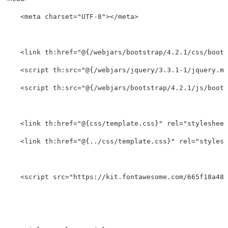
<meta
charset=
"UTF-8"
></meta>
<link
th:href=
"@{/webjars/bootstrap/4.2.1/css/boots
<script 
th:src=
"@{/webjars/jquery/3.3.1-1/jquery.mi
<script 
th:src=
"@{/webjars/bootstrap/4.2.1/js/boots
<link
th:href=
"@{css/template.css}"
rel=
"stylesheet
<link
th:href=
"@{../css/template.css}"
rel=
"stylesh
<script 
src=
"https://kit.fontawesome.com/665f18a48e