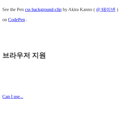
See the Pen
css background-clip
by Akira Kanno (
@ 테이넨
)
on
CodePen
.
브라우저 지원
Can I use...