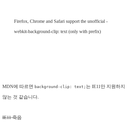
Firefox, Chrome and Safari support the unofficial -
webkit-background-clip: text (only with prefix)
MDN에 따르면
는 IE11만 지원하지
background-clip: text;
않는 것 같습니다.
IE11 죽음