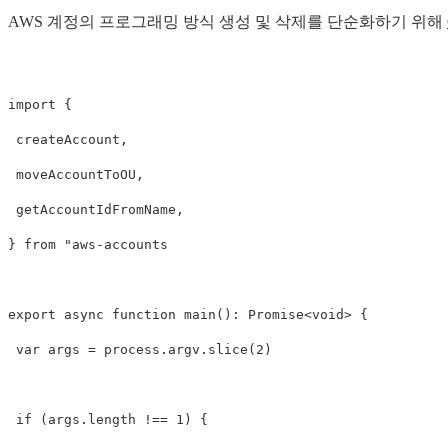
AWS 계정의 프로그래밍 방식 생성 및 삭제를 단순화하기 위해
import
{
createAccount
,
moveAccountToOU
,
getAccountIdFromName
,
}
from
"
aws-accounts

export async function main(): Promise<void> {

 var args = process.argv.slice(2)

 if (args.length !== 1) {
