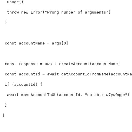
  usage()

  throw new Error(
"
Wrong
number
of
arguments
"
)

 }

 const accountName = args[0]

 const response = await createAccount(accountName)

 const accountId = await getAccountIdFromName(accountNa
 if (accountId) {

  await moveAccountToOU(accountId, 
"
ou
-
zblx
-
w7yw0qge
"
)

 }
