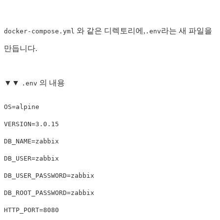
와 같은 디렉토리에,
라는 새 파일을
docker-compose.yml
.env
만듭니다.
▼▼
의 내용
.env
OS=alpine

VERSION=3.0.15

DB_NAME=zabbix

DB_USER=zabbix

DB_USER_PASSWORD=zabbix

DB_ROOT_PASSWORD=zabbix

HTTP_PORT=8080
