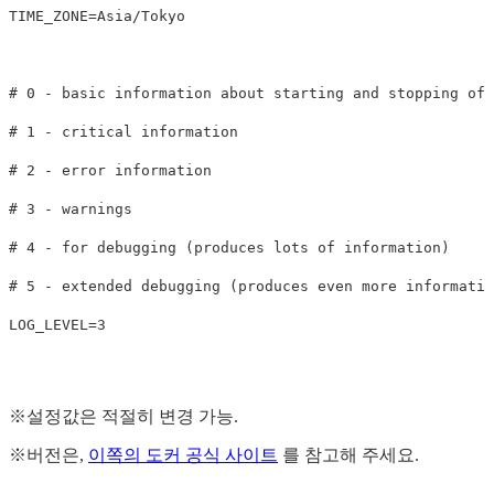
TIME_ZONE=Asia/Tokyo

# 0 - basic information about starting and stopping of 
# 1 - critical information

# 2 - error information

# 3 - warnings

# 4 - for debugging (produces lots of information)

# 5 - extended debugging (produces even more informatio
※설정값은 적절히 변경 가능.
※버전은,
이쪽의 도커 공식 사이트
를 참고해 주세요.