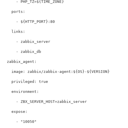
      - PHP_TZ=${TIME_ZONE}

    ports:

      - ${HTTP_PORT}:80

    links:

      - zabbix_server

      - zabbix_db

  zabbix_agent:

    image: zabbix/zabbix-agent:${OS}-${VERSION}

    privileged: true

    environment:

      - ZBX_SERVER_HOST=zabbix_server

    expose:

      - "10050"
