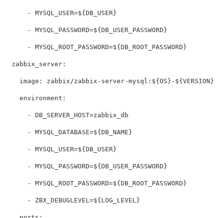
      - MYSQL_USER=${DB_USER}

      - MYSQL_PASSWORD=${DB_USER_PASSWORD}

      - MYSQL_ROOT_PASSWORD=${DB_ROOT_PASSWORD}

  zabbix_server:

    image: zabbix/zabbix-server-mysql:${OS}-${VERSION}

    environment:

      - DB_SERVER_HOST=zabbix_db

      - MYSQL_DATABASE=${DB_NAME}

      - MYSQL_USER=${DB_USER}

      - MYSQL_PASSWORD=${DB_USER_PASSWORD}

      - MYSQL_ROOT_PASSWORD=${DB_ROOT_PASSWORD}

      - ZBX_DEBUGLEVEL=${LOG_LEVEL}

    ports:
