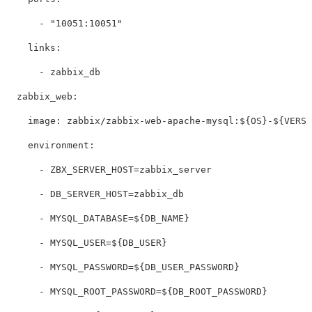
      - "10051:10051"

    links:

      - zabbix_db

  zabbix_web:

    image: zabbix/zabbix-web-apache-mysql:${OS}-${VERSI
    environment:

      - ZBX_SERVER_HOST=zabbix_server

      - DB_SERVER_HOST=zabbix_db

      - MYSQL_DATABASE=${DB_NAME}

      - MYSQL_USER=${DB_USER}

      - MYSQL_PASSWORD=${DB_USER_PASSWORD}

      - MYSQL_ROOT_PASSWORD=${DB_ROOT_PASSWORD}
