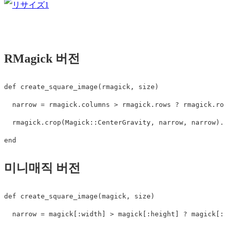
RMagick 버전
def
create_square_image
(
rmagick
,
size
)
narrow
=
rmagick
.
columns
>
rmagick
.
rows
?
rmagick
.
row
rmagick
.
crop
(
Magick
::
CenterGravity
,
narrow
,
narrow
).
r
end
미니매직 버전
def
create_square_image
(
magick
,
size
)
narrow
=
magick
[
:width
]
>
magick
[
:height
]
?
magick
[
:h