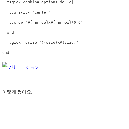
magick
.
combine_options
do
|
c
|
c
.
gravity
"center"
c
.
crop
"
#{
narrow
}
x
#{
narrow
}
+0+0"
end
magick
.
resize
"
#{
size
}
x
#{
size
}
"
end
이렇게 됐어요.