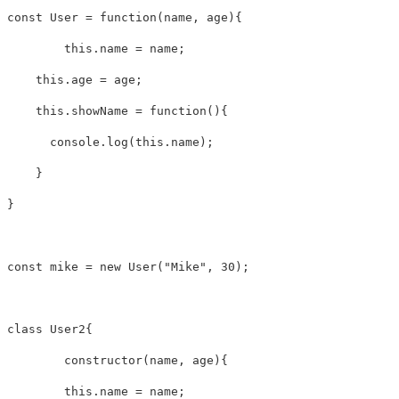
const
User
=
function
(
name
,
 age
)
{
this
.
name 
=
 name
;
this
.
age 
=
 age
;
this
.
showName
=
function
(
)
{
      console
.
log
(
this
.
name
)
;
}
}
const
 mike 
=
new
User
(
"Mike"
,
30
)
;
class
User2
{
constructor
(
name
,
 age
)
{
this
.
name 
=
 name
;