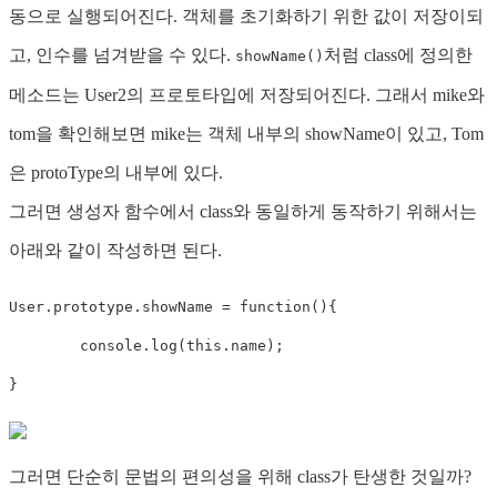
동으로 실행되어진다. 객체를 초기화하기 위한 값이 저장이되
고, 인수를 넘겨받을 수 있다.
처럼 class에 정의한
showName()
메소드는 User2의 프로토타입에 저장되어진다. 그래서 mike와
tom을 확인해보면 mike는 객체 내부의 showName이 있고, Tom
은 protoType의 내부에 있다.
그러면 생성자 함수에서 class와 동일하게 동작하기 위해서는
아래와 같이 작성하면 된다.
User
.
prototype
.
showName
=
function
(
)
{
	console
.
log
(
this
.
name
)
;
}
그러면 단순히 문법의 편의성을 위해 class가 탄생한 것일까?