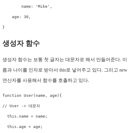
	name
:
'Mike'
,
    age
:
30
,
}
생성자 함수
생성자 함수는 보통 첫 글자는 대문자로 해서 만들어준다. 이
름과 나이를 인자로 받아서 this로 넣어주고 있다. 그리고 new
연산자를 사용해서 함수를 호출하고 있다.
function
User
(
name
,
 age
)
{
// User -> 대문자
this
.
name 
=
 name
;
this
.
age 
=
 age
;