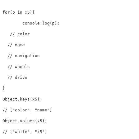
for
(
p 
in
 x5
)
{
	console
.
log
(
p
)
;
// color
// name
// navigation
// wheels
// drive
}
Object
.
keys
(
x5
)
;
// ["color", "name"]
Object
.
values
(
x5
)
;
// ["white", "x5"]